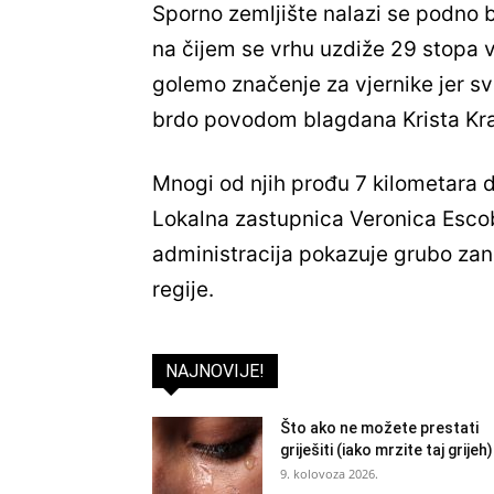
Sporno zemljište nalazi se podno b
na čijem se vrhu uzdiže 29 stopa v
golemo značenje za vjernike jer sv
brdo povodom blagdana Krista Kra
Mnogi od njih prođu 7 kilometara d
Lokalna zastupnica Veronica Escoba
administracija pokazuje grubo zan
regije.
NAJNOVIJE!
Što ako ne možete prestati
griješiti (iako mrzite taj grijeh
9. kolovoza 2026.