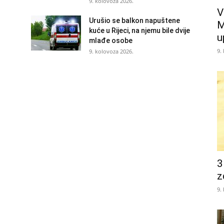
9. kolovoza 2026.
V
Urušio se balkon napuštene
M
kuće u Rijeci, na njemu bile dvije
u
mlađe osobe
9.
9. kolovoza 2026.
3
z
9.