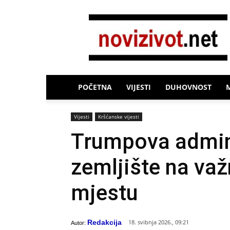
Novi
Život
POČETNA
VIJESTI
DUHOVNOST
Vijesti
Kršćanske vijesti
Trumpova admini
zemljište na v
mjestu
Redakcija
18. svibnja 2026., 09:21
Autor: