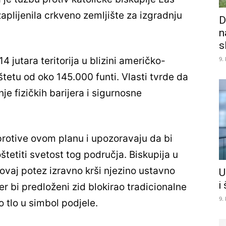
plijenila crkveno zemljište za izgradnju
D
n
s
9.
 jutara teritorija u blizini američko-
tetu od oko 145.000 funti. Vlasti tvrde da
je fizičkih barijera i sigurnosne
protive ovom planu i upozoravaju da bi
tetiti svetost tog područja. Biskupija u
vaj potez izravno krši njezino ustavno
U
i
er bi predloženi zid blokirao tradicionalne
9.
 tlo u simbol podjele.