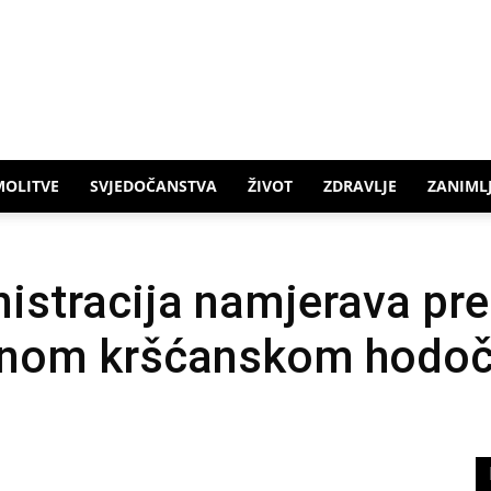
MOLITVE
SVJEDOČANSTVA
ŽIVOT
ZDRAVLJE
ZANIMLJ
stracija namjerava pre
ažnom kršćanskom hodo