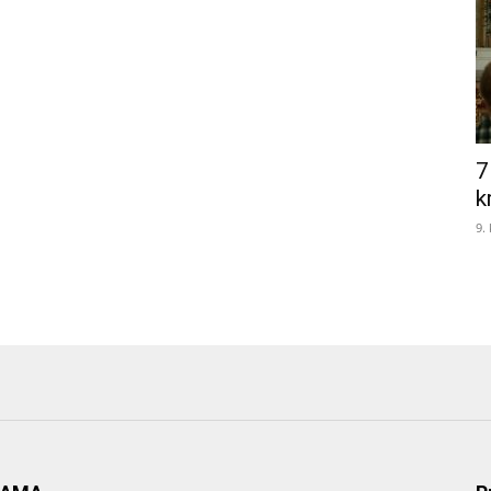
7
k
9.