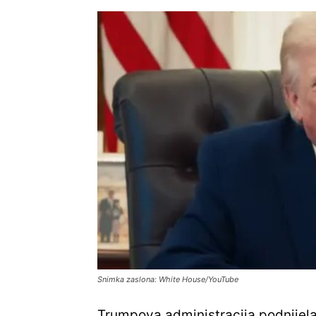
Snimka zaslona: White House/YouTube
Trumpova administracija podnijela 