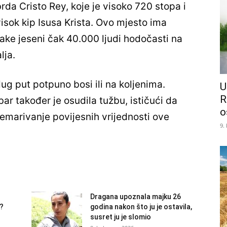
rda Cristo Rey, koje je visoko 720 stopa i
isok kip Isusa Krista. Ovo mjesto ima
ake jeseni čak 40.000 ljudi hodočasti na
lja.
ug put potpuno bosi ili na koljenima.
U
R
r također je osudila tužbu, ističući da
o
emarivanje povijesnih vrijednosti ove
9.
Dragana upoznala majku 26
)?
godina nakon što ju je ostavila,
susret ju je slomio