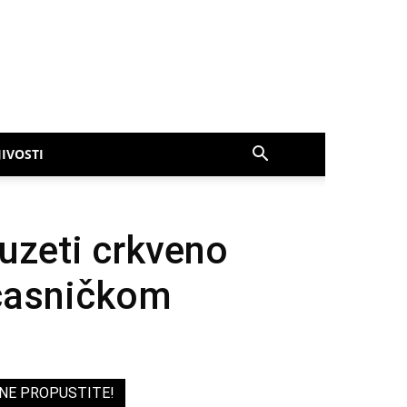
IVOSTI
uzeti crkveno
časničkom
NE PROPUSTITE!