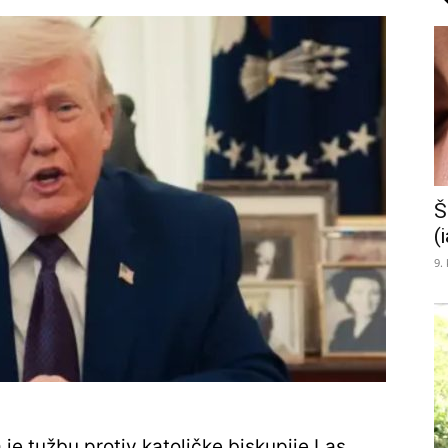
Š
(
9.
je tužbu protiv katoličke biskupije Las