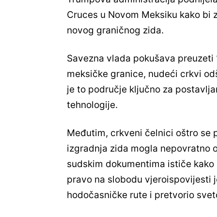
Cruces u Novom Meksiku kako bi za
novog graničnog zida.
Savezna vlada pokušava preuzeti 14
meksičke granice, nudeći crkvi odš
je to područje ključno za postavljan
tehnologije.
Međutim, crkveni čelnici oštro se 
izgradnja zida mogla nepovratno oš
sudskim dokumentima ističe kako o
pravo na slobodu vjeroispovijesti j
hodočasničke rute i pretvorio sveto