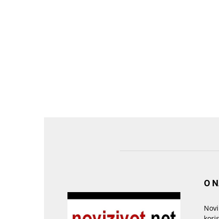
O 
Novi
kori