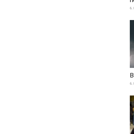
n
6.
B
6.