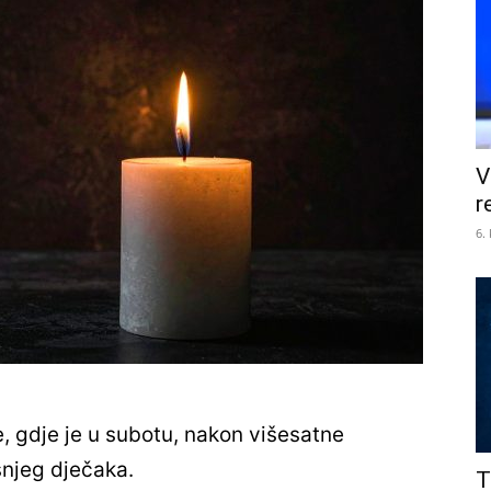
V
r
6.
ve, gdje je u subotu, nakon višesatne
šnjeg dječaka.
T