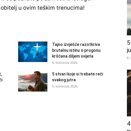
 obitelj u ovim teškim trenucima!
5
Tajno izvješće razotkriva
j
brutalnu istinu o progonu
kršćana diljem svijeta
6.
6. kolovoza 2026.
t,
5 stvari koje si trebate reći
či
svakog jutra
6. kolovoza 2026.
4