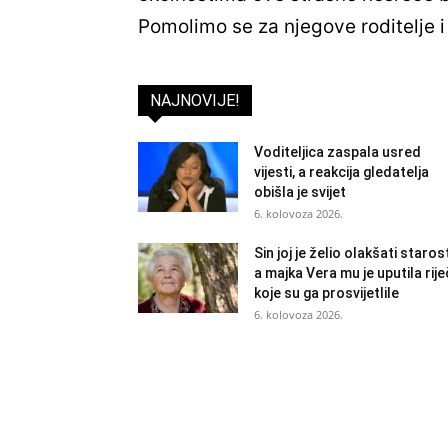
Pomolimo se za njegove roditelje i
NAJNOVIJE!
Voditeljica zaspala usred
vijesti, a reakcija gledatelja
obišla je svijet
6. kolovoza 2026.
Sin joj je želio olakšati staros
a majka Vera mu je uputila rije
koje su ga prosvijetlile
6. kolovoza 2026.