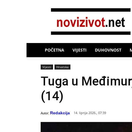
Novi
Život
POČETNA
VIJESTI
DUHOVNOST
Vijesti
Hrvatska
Tuga u Međimurj
(14)
Redakcija
14. lipnja 2026., 07:39
Autor: