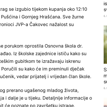
i
ag se izgubio tijekom kupanja oko 12:10
s
6.
u Pušćina i Gornjeg Hrašćana. Sve žurne
 ronioci JVP-a Čakovec nažalost su
se porukom oprostila Osnovna škola dr.
đao. Iz školske zajednice ističu kako su
teškim gubitkom te izražavaju iskrenu
ma. Poručili su kako će im preminuli dječak
S
m
čenik, vedar prijatelj i vrijedan član škole.
s
6.
dnog prerano ugašenog mladog života,
 i dalje je u tijeku. Detaljnije informacije o
it će poznate po završetku istrage.