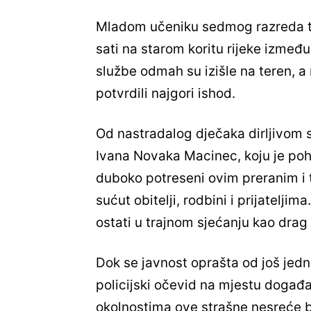
Mladom učeniku sedmog razreda tr
sati na starom koritu rijeke izmeđ
službe odmah su izišle na teren, a
potvrdili najgori ishod.
Od nastradalog dječaka dirljivom 
Ivana Novaka Macinec, koju je poha
duboko potreseni ovim preranim i 
sućut obitelji, rodbini i prijatelji
ostati u trajnom sjećanju kao drag u
Dok se javnost oprašta od još je
policijski očevid na mjestu događaja
okolnostima ove strašne nesreće b