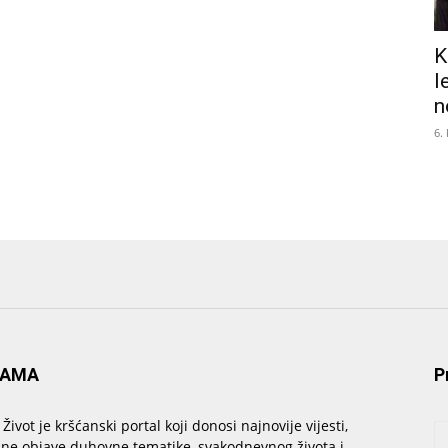
K
l
n
6.
NAMA
P
 Život je kršćanski portal koji donosi najnovije vijesti,
sne objave duhovne tematike, svakodnevnog života i