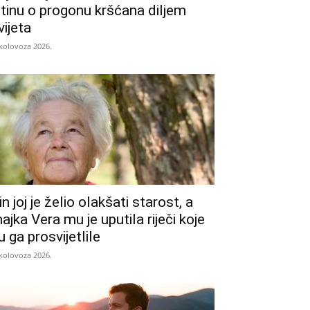
stinu o progonu kršćana diljem
vijeta
 kolovoza 2026.
in joj je želio olakšati starost, a
ajka Vera mu je uputila riječi koje
u ga prosvijetlile
 kolovoza 2026.