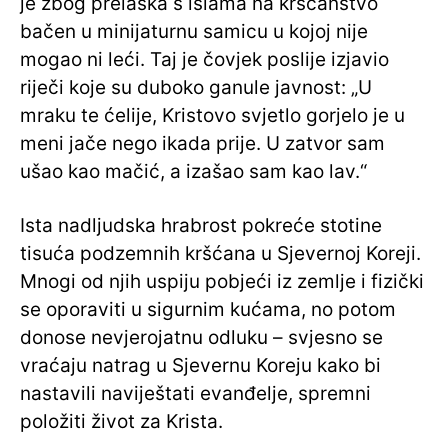
je zbog prelaska s islama na kršćanstvo
bačen u minijaturnu samicu u kojoj nije
mogao ni leći. Taj je čovjek poslije izjavio
riječi koje su duboko ganule javnost: „U
mraku te ćelije, Kristovo svjetlo gorjelo je u
meni jače nego ikada prije. U zatvor sam
ušao kao mačić, a izašao sam kao lav.“
Ista nadljudska hrabrost pokreće stotine
tisuća podzemnih kršćana u Sjevernoj Koreji.
Mnogi od njih uspiju pobjeći iz zemlje i fizički
se oporaviti u sigurnim kućama, no potom
donose nevjerojatnu odluku – svjesno se
vraćaju natrag u Sjevernu Koreju kako bi
nastavili naviještati evanđelje, spremni
položiti život za Krista.