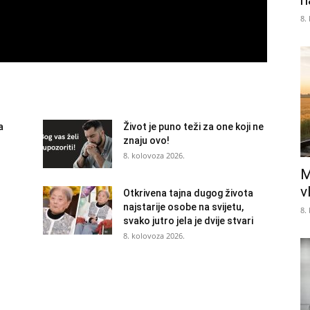
n
8.
a
Život je puno teži za one koji ne
znaju ovo!
8. kolovoza 2026.
M
v
Otkrivena tajna dugog života
najstarije osobe na svijetu,
8.
svako jutro jela je dvije stvari
8. kolovoza 2026.