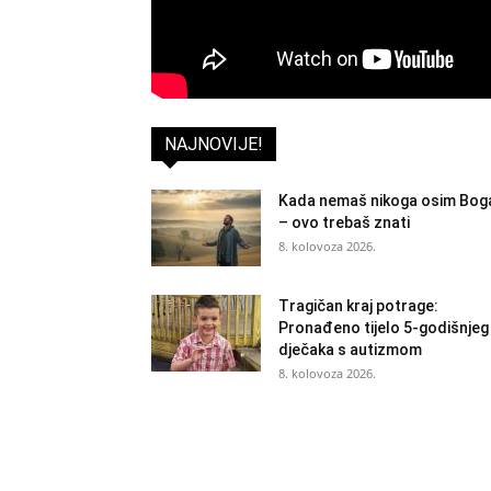
NAJNOVIJE!
Kada nemaš nikoga osim Bog
– ovo trebaš znati
8. kolovoza 2026.
Tragičan kraj potrage:
Pronađeno tijelo 5-godišnjeg
dječaka s autizmom
8. kolovoza 2026.