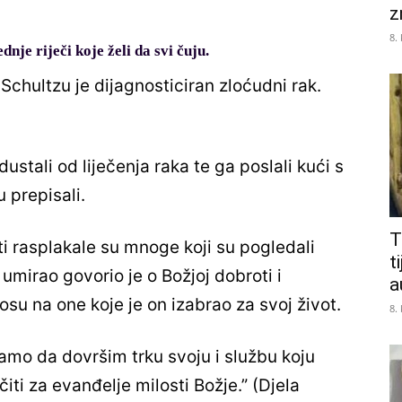
z
8.
dnje riječi koje želi da svi čuju.
Schultzu je dijagnosticiran zloćudni rak.
dustali od liječenja raka te ga poslali kući s
 prepisali.
T
ti rasplakale su mnoge koji su pogledali
t
umirao govorio je o Božjoj dobroti i
a
u na one koje je on izabrao za svoj život.
8.
 samo da dovršim trku svoju i službu koju
ti za evanđelje milosti Božje.” (Djela