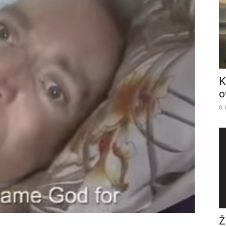
K
o
8.
Ž