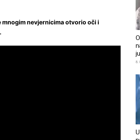
 je mnogim nevjernicima otvorio oči i
.
O
n
j
8.
U