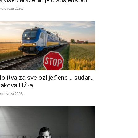
ajviše zaraženih je u susjedstvu
 kolovoza 2026.
olitva za sve ozlijeđene u sudaru
lakova HŽ-a
 kolovoza 2026.