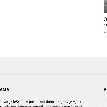
O
r
8.
NAMA
P
 Život je kršćanski portal koji donosi najnovije vijesti,
sne objave duhovne tematike, svakodnevnog života i