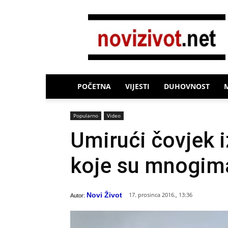
Novi
Život
POČETNA
VIJESTI
DUHOVNOST
Popularno
Video
Umirući čovjek i
koje su mnogima
Novi Život
17. prosinca 2016., 13:36
Autor: