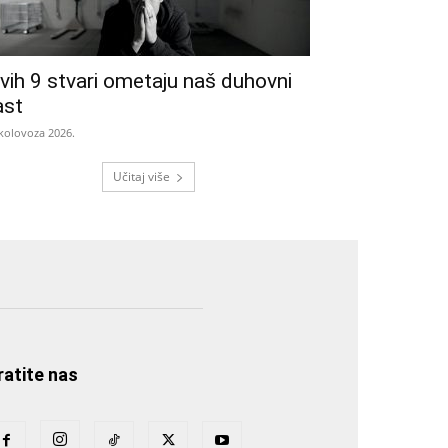
vih 9 stvari ometaju naš duhovni
ast
 kolovoza 2026.
Učitaj više
ratite nas