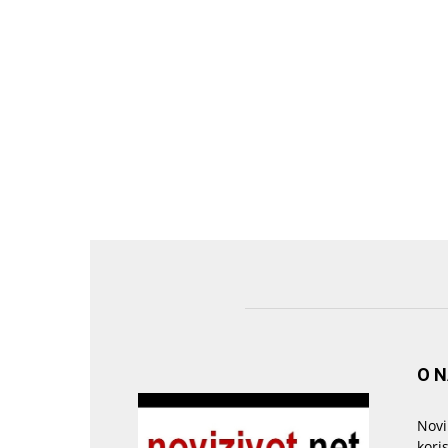
O 
Novi
kori