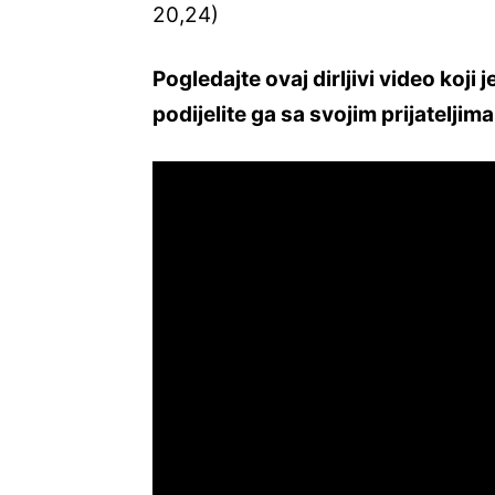
20,24)
Pogledajte ovaj dirljivi video koji
podijelite ga sa svojim prijateljima