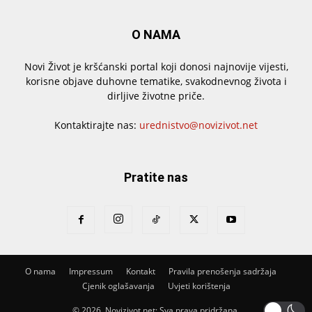
O NAMA
Novi Život je kršćanski portal koji donosi najnovije vijesti,
korisne objave duhovne tematike, svakodnevnog života i
dirljive životne priče.
Kontaktirajte nas:
urednistvo@novizivot.net
Pratite nas
O nama
Impressum
Kontakt
Pravila prenošenja sadržaja
Cjenik oglašavanja
Uvjeti korištenja
© 2026. Novizivot.net; Sva prava pridržana.