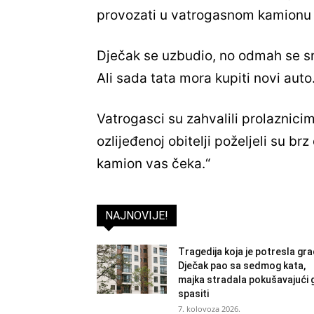
provozati u vatrogasnom kamionu 
Dječak se uzbudio, no odmah se sn
Ali sada tata mora kupiti novi auto
Vatrogasci su zahvalili prolaznicim
ozlijeđenoj obitelji poželjeli su b
kamion vas čeka.“
NAJNOVIJE!
Tragedija koja je potresla gra
Dječak pao sa sedmog kata,
majka stradala pokušavajući 
spasiti
7. kolovoza 2026.