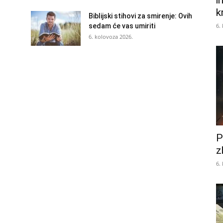
i
k
Biblijski stihovi za smirenje: Ovih
6.
sedam će vas umiriti
6. kolovoza 2026.
P
z
6.