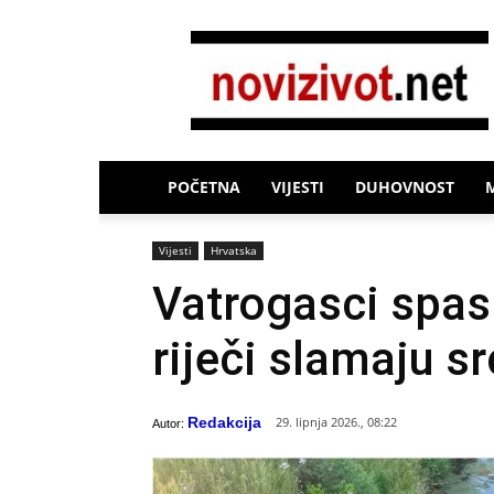
Novi
Život
POČETNA
VIJESTI
DUHOVNOST
Vijesti
Hrvatska
Vatrogasci spasi
riječi slamaju s
Redakcija
29. lipnja 2026., 08:22
Autor: