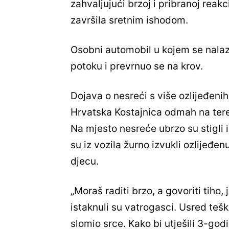
zahvaljujući brzoj i pribranoj reakci
završila sretnim ishodom.
Osobni automobil u kojem se nalazil
potoku i prevrnuo se na krov.
Dojava o nesreći s više ozlijeđenih
Hrvatska Kostajnica odmah na ter
Na mjesto nesreće ubrzo su stigli i
su iz vozila žurno izvukli ozlijeđen
djecu.
„Moraš raditi brzo, a govoriti tiho,
istaknuli su vatrogasci. Usred teš
slomio srce. Kako bi utješili 3-godiš