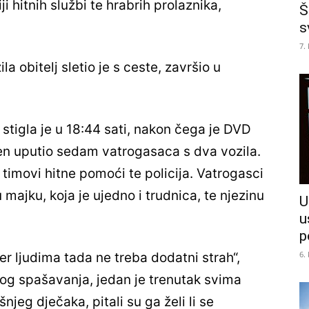
ji hitnih službi te hrabrih prolaznika,
Š
s
7.
a obitelj sletio je s ceste, završio u
 stigla je u 18:44 sati, nakon čega je DVD
en uputio sedam vatrogasaca s dva vozila.
 timovi hitne pomoći te policija. Vatrogasci
u majku, koja je ujedno i trudnica, te njezinu
U
u
p
6.
 jer ljudima tada ne treba dodatni strah“,
kog spašavanja, jedan je trenutak svima
njeg dječaka, pitali su ga želi li se