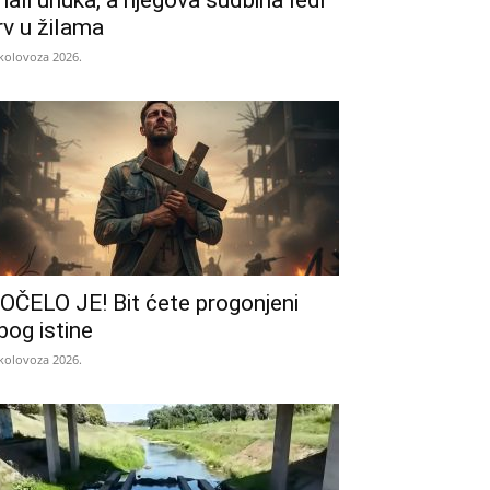
mali unuka, a njegova sudbina ledi
rv u žilama
 kolovoza 2026.
OČELO JE! Bit ćete progonjeni
bog istine
 kolovoza 2026.