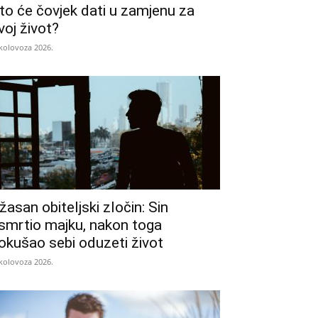
to će čovjek dati u zamjenu za
voj život?
 kolovoza 2026.
žasan obiteljski zločin: Sin
smrtio majku, nakon toga
okušao sebi oduzeti život
 kolovoza 2026.