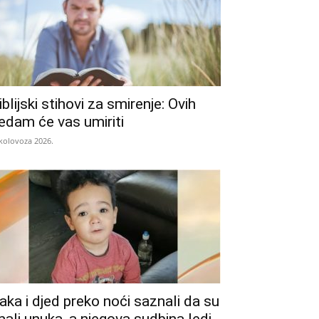
iblijski stihovi za smirenje: Ovih
edam će vas umiriti
 kolovoza 2026.
aka i djed preko noći saznali da su