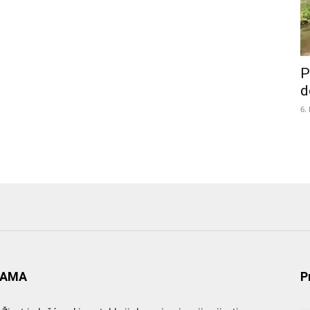
P
d
6.
NAMA
P