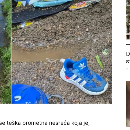
T
D
s
7.
se teška prometna nesreća koja je,