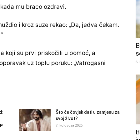
kada mu braco ozdravi.
uždio i kroz suze rekao: „Da, jedva čekam.
.“
B
a koji su prvi priskočili u pomoć, a
s
6.
rz oporavak uz toplu poruku: „Vatrogasni
d:
Što će čovjek dati u zamjenu za
svoj život?
ga
7. kolovoza 2026.
B