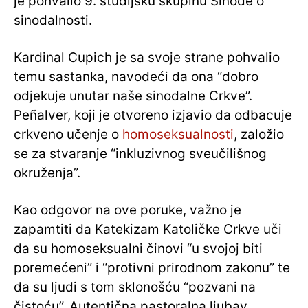
je pohvalio 9. studijsku skupinu Sinode o
sinodalnosti.
Kardinal Cupich je sa svoje strane pohvalio
temu sastanka, navodeći da ona “dobro
odjekuje unutar naše sinodalne Crkve”.
Peñalver, koji je otvoreno izjavio da odbacuje
crkveno učenje o
homoseksualnosti
, založio
se za stvaranje “inkluzivnog sveučilišnog
okruženja”.
Kao odgovor na ove poruke, važno je
zapamtiti da Katekizam Katoličke Crkve uči
da su homoseksualni činovi “u svojoj biti
poremećeni” i “protivni prirodnom zakonu” te
da su ljudi s tom sklonošću “pozvani na
čistoću”. Autentična pastoralna ljubav