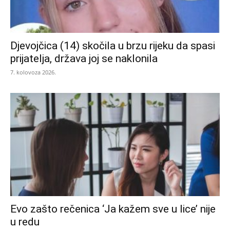
Djevojčica (14) skočila u brzu rijeku da spasi
prijatelja, država joj se naklonila
7. kolovoza 2026.
Evo zašto rečenica ‘Ja kažem sve u lice’ nije
u redu