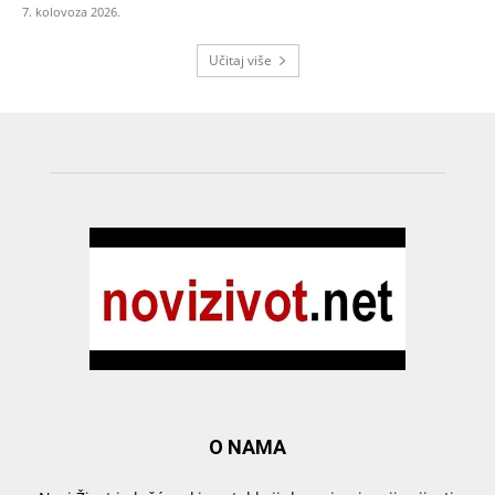
7. kolovoza 2026.
Učitaj više
O NAMA