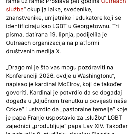
rame uz rame: Proslava pet godina
Outreach
službe
“ okuplja laike, svećenike,
znanstvenike, umjetnike i edukatore koji se
identificiraju kao LGBT u Georgetownu. Tri
pisma, datirana 19. lipnja, podijelila je
Outreach organizacija na platformi
društvenih medija X.
„Drago mi je što vas mogu pozdraviti na
Konferenciji 2026. ovdje u Washingtonu“,
napisao je kardinal McElroy, koji će također
govoriti. Kardinal je potvrdio da se događaj
događa u „ključnom trenutku u povijesti naše
Crkve“ i ustvrdio da „pastoralne temelje“ koje
je papa Franjo uspostavio za „službu“ LGBT
zajednici „produbljuje“ papa Lav XIV. Također