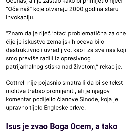
Očenaš, ali je zastao kako bi primijetio riječi
“Oče naš” koje otvaraju 2000 godina staru
invokaciju.
“Znam da je riječ ‘otac’ problematična za one
čije je iskustvo zemaljskih očeva bilo
destruktivno i uvredljivo, kao i za sve nas koji
smo previše radili iz opresivnog
patrijarhalnog stiska nad životom,” rekao je.
Cottrell nije pojasnio smatra li da bi se tekst
molitve trebao promijeniti, ali je njegov
komentar podijelio članove Sinode, koja je
upravno tijelo Engleske crkve.
Isus je zvao Boga Ocem, a tako