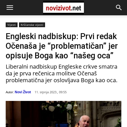
Vijesti
Kršćanske vijesti
Engleski nadbiskup: Prvi redak
Očenaša je “problematičan” jer
opisuje Boga kao “našeg oca”
Liberalni nadbiskup Engleske crkve smatra
da je prva rečenica molitve Očenaš
problematična jer oslovljava Boga kao oca.
11. srpnja 2023., 09:55
Novi Život
Autor: