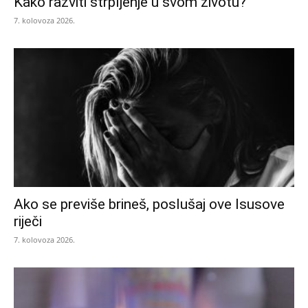
Kako razviti strpljenje u svom životu?
7. kolovoza 2026.
Ako se previše brineš, poslušaj ove Isusove
riječi
7. kolovoza 2026.