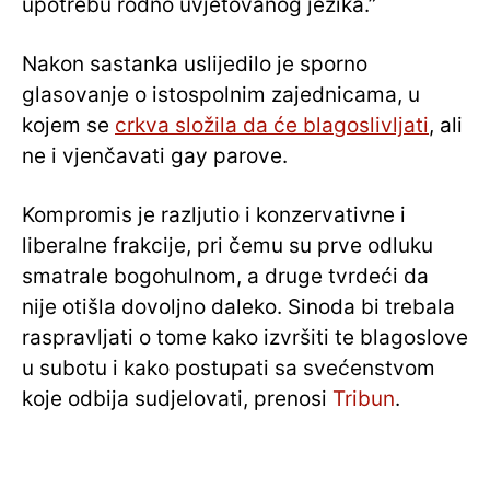
upotrebu rodno uvjetovanog jezika.”
Nakon sastanka uslijedilo je sporno
glasovanje o istospolnim zajednicama, u
kojem se
crkva složila da će blagoslivljati
, ali
ne i vjenčavati gay parove.
Kompromis je razljutio i konzervativne i
liberalne frakcije, pri čemu su prve odluku
smatrale bogohulnom, a druge tvrdeći da
nije otišla dovoljno daleko. Sinoda bi trebala
raspravljati o tome kako izvršiti te blagoslove
u subotu i kako postupati sa svećenstvom
koje odbija sudjelovati, prenosi
Tribun
.