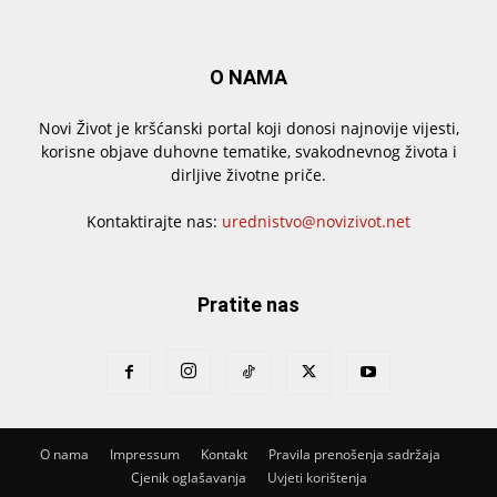
O NAMA
Novi Život je kršćanski portal koji donosi najnovije vijesti,
korisne objave duhovne tematike, svakodnevnog života i
dirljive životne priče.
Kontaktirajte nas:
urednistvo@novizivot.net
Pratite nas
O nama
Impressum
Kontakt
Pravila prenošenja sadržaja
Cjenik oglašavanja
Uvjeti korištenja