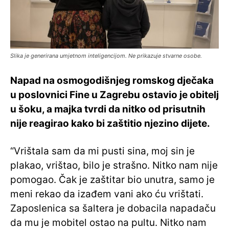
Slika je generirana umjetnom inteligencijom. Ne prikazuje stvarne osobe.
Napad na osmogodišnjeg romskog dječaka
u poslovnici Fine u Zagrebu ostavio je obitelj
u šoku, a majka tvrdi da nitko od prisutnih
nije reagirao kako bi zaštitio njezino dijete.
“Vrištala sam da mi pusti sina, moj sin je
plakao, vrištao, bilo je strašno. Nitko nam nije
pomogao. Čak je zaštitar bio unutra, samo je
meni rekao da izađem vani ako ću vrištati.
Zaposlenica sa šaltera je dobacila napadaču
da mu je mobitel ostao na pultu. Nitko nam