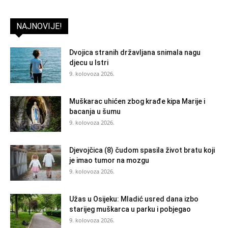
NAJNOVIJE!
Dvojica stranih državljana snimala nagu
djecu u Istri
9. kolovoza 2026.
Muškarac uhićen zbog krađe kipa Marije i
bacanja u šumu
9. kolovoza 2026.
Djevojčica (8) čudom spasila život bratu koji
je imao tumor na mozgu
9. kolovoza 2026.
Užas u Osijeku: Mladić usred dana izbo
starijeg muškarca u parku i pobjegao
9. kolovoza 2026.