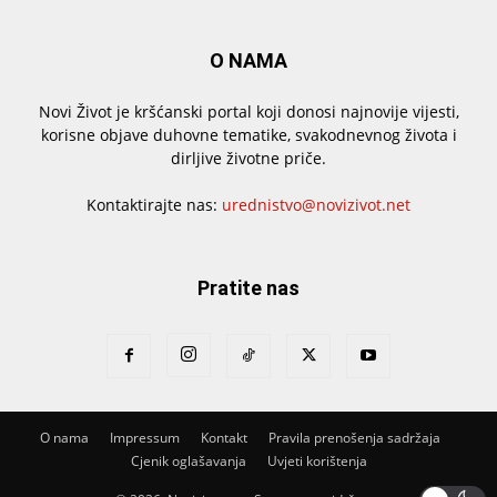
O NAMA
Novi Život je kršćanski portal koji donosi najnovije vijesti,
korisne objave duhovne tematike, svakodnevnog života i
dirljive životne priče.
Kontaktirajte nas:
urednistvo@novizivot.net
Pratite nas
O nama
Impressum
Kontakt
Pravila prenošenja sadržaja
Cjenik oglašavanja
Uvjeti korištenja