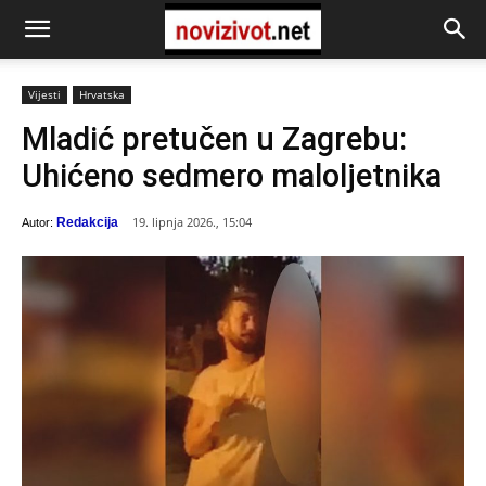
Vijesti
Hrvatska
Mladić pretučen u Zagrebu:
Uhićeno sedmero maloljetnika
19. lipnja 2026., 15:04
Redakcija
Autor: