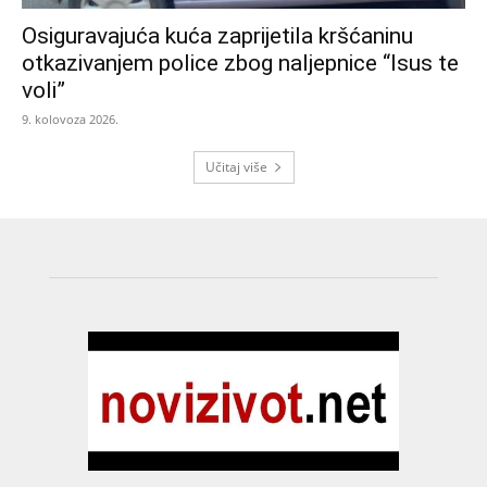
Osiguravajuća kuća zaprijetila kršćaninu
otkazivanjem police zbog naljepnice “Isus te
voli”
9. kolovoza 2026.
Učitaj više