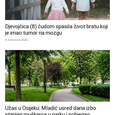
Djevojčica (8) čudom spasila život bratu koji
je imao tumor na mozgu
9. kolovoza 2026.
Užas u Osijeku: Mladić usred dana izbo
starijeg muškarca u parku i pobjegao