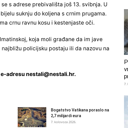
 se s adrese prebivališta još 13. svibnja. U
 bijelu suknju do koljena s crnim prugama.
ima crnu ravnu kosu i kestenjaste oči.
lmatinskoj, koja moli građane da im jave
 najbližu policijsku postaju ili da nazovu na
P
v
a e-adresu nestali@nestali.hr.
p
7.
Bogatstvo Vatikana poraslo na
2,7 milijardi eura
7. kolovoza 2026.