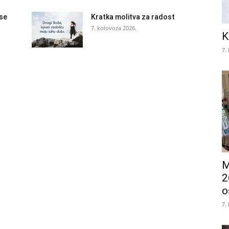
 se
Kratka molitva za radost
7. kolovoza 2026.
K
7.
M
2
o
7.