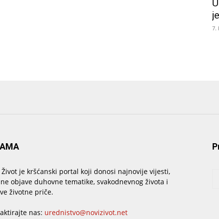
U
j
7.
NAMA
P
 Život je kršćanski portal koji donosi najnovije vijesti,
sne objave duhovne tematike, svakodnevnog života i
ive životne priče.
aktirajte nas:
urednistvo@novizivot.net