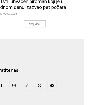
 Istri uhvaćen piroman koji je u
ednom danu izazvao pet požara
 kolovoza 2026.
Učitaj više
ratite nas