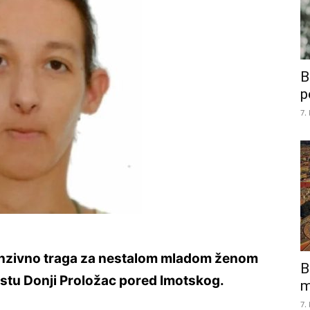
B
p
7.
tenzivno traga za nestalom mladom ženom
B
estu Donji Proložac pored Imotskog.
m
7.