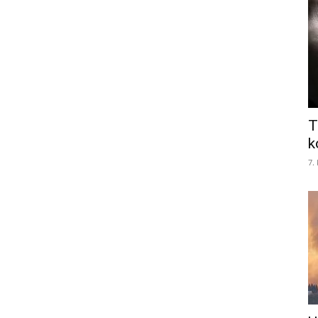
T
k
7.