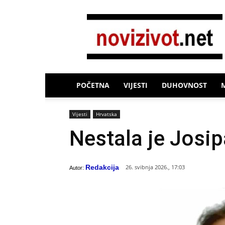
Novi
Život
POČETNA
VIJESTI
DUHOVNOST
Vijesti
Hrvatska
Nestala je Josip
Redakcija
26. svibnja 2026., 17:03
Autor: