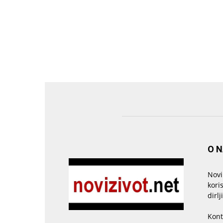
O 
Novi
kori
dirlj
Kont