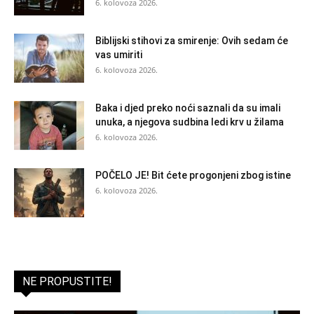
6. kolovoza 2026.
Biblijski stihovi za smirenje: Ovih sedam će
vas umiriti
6. kolovoza 2026.
Baka i djed preko noći saznali da su imali
unuka, a njegova sudbina ledi krv u žilama
6. kolovoza 2026.
POČELO JE! Bit ćete progonjeni zbog istine
6. kolovoza 2026.
NE PROPUSTITE!