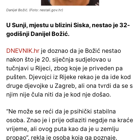
Danijel Božić. (Foto: nestali.gov.hr)
U Sunji, mjestu u blizini Siska, nestao je 32-
godišnji Danijel Božić.
DNEVNIK.hr
je doznao da je Božić nestao
nakon što je 20. siječnja sudjelovao u
tučnjavi u Rijeci, zbog koje je priveden pa
pušten. Djevojci iz Rijeke rekao je da ide kod
druge djevojke u Zagreb, ali ona tvrdi da se s
njim nije čula niti da je kod nje došao.
“Ne može se reći da je psihički stabilna
osoba. Znao je i prije odlaziti negdje na kraće
vrijeme, ali ovog puta kao da je u zemlju
propao”, rekla je osoba koja ga poznaje.