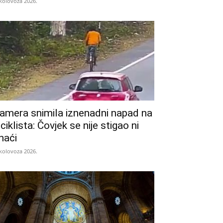
 kolovoza 2026.
amera snimila iznenadni napad na
iciklista: Čovjek se nije stigao ni
naći
 kolovoza 2026.