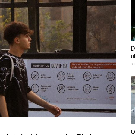
D
u
9.
O