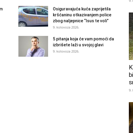
9.
am
Osiguravajuća kuća zaprijetila
kršćaninu otkazivanjem police
zbog naljepnice “Isus te voli”
9. kolovoza 2026.
5 pitanja koja će vam pomoći da
izbrišete laži u svojoj glavi
9. kolovoza 2026.
K
b
s
9.