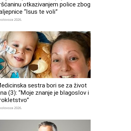
ršćaninu otkazivanjem police zbog
aljepnice “Isus te voli”
 kolovoza 2026.
edicinska sestra bori se za život
ina (3): “Moje znanje je blagoslov i
rokletstvo”
 kolovoza 2026.