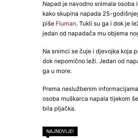
Napad je navodno snimala osoba i
kako skupina napada 25-godišnjeg d
piše
Fiuman
. Tukli su ga i dok je l
jedan od napadača mu objema nogam
Na snimci se čuje i djevojka koja 
dok nepomično leži. Jedan od nap
ga u more.
Prema neslužbenim informacijama, 
osoba muškarca napala tijekom šet
bila pljačka.
NAJNOVIJE!