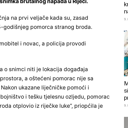
snimka brutalnog napada u Rijeci.
k
n
čnja na prvi veljače kada su, zasad
9.
25-godišnjeg pomorca stranog broda.
 mobitel i novac, a policija provodi
a o snimci niti je lokacija događaja
rostora, a oštećeni pomorac nije sa
M
 Nakon ukazane liječničke pomoći i
s
bojništvo i tešku tjelesnu ozljedu, pomorac
p
oda otplovio iz riječke luke”, priopćila je
9.