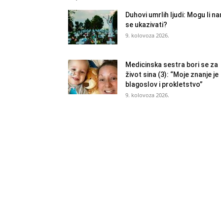
Duhovi umrlih ljudi: Mogu li n
se ukazivati?
9. kolovoza 2026.
Medicinska sestra bori se za
život sina (3): “Moje znanje je
blagoslov i prokletstvo”
9. kolovoza 2026.