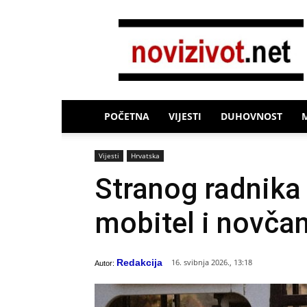
Novi
Život
POČETNA
VIJESTI
DUHOVNOST
Vijesti
Hrvatska
Stranog radnika (
mobitel i novča
Redakcija
16. svibnja 2026., 13:18
Autor: