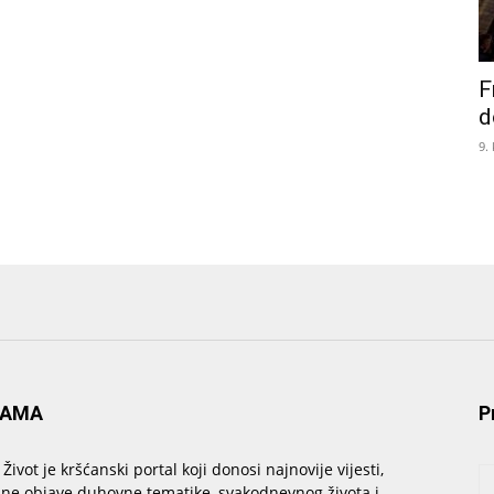
F
d
9.
NAMA
P
 Život je kršćanski portal koji donosi najnovije vijesti,
sne objave duhovne tematike, svakodnevnog života i