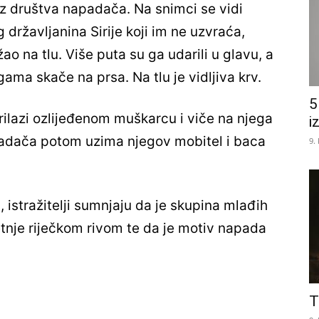
z društva napadača. Na snimci se vidi
ržavljanina Sirije koji im ne uzvraća,
ežao na tlu. Više puta su ga udarili u glavu, a
a skače na prsa. Na tlu je vidljiva krv.
5
prilazi ozlijeđenom muškarcu i viče na njega
i
adača potom uzima njegov mobitel i baca
9.
istražitelji sumnjaju da je skupina mlađih
nje riječkom rivom te da je motiv napada
T