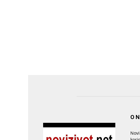
O 
Novi
kori