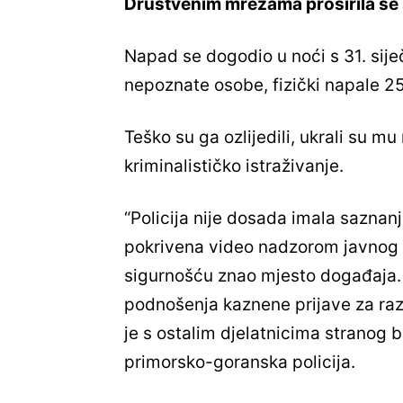
Društvenim mrežama proširila se 
Napad se dogodio u noći s 31. sije
nepoznate osobe, fizički napale 
Teško su ga ozlijedili, ukrali su mu
kriminalističko istraživanje.
“Policija nije dosada imala saznanj
pokrivena video nadzorom javnog p
sigurnošću znao mjesto događaja.
podnošenja kaznene prijave za raz
je s ostalim djelatnicima stranog br
primorsko-goranska policija.