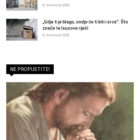
8. kolovoza 2026.
„Gdje ti je blago, ondje će ti biti i srce“: Što
znače te Isusove riječi
8. kolovoza 2026.
NE PROPUSTITE!