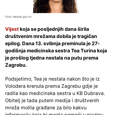
Foto: Nestali.gov.hr
Vijest
koja se posljednjih dana širila
društvenim mrežama dobila je tragičan
epilog. Dana 13. svibnja preminula je 27-
godišnja medicinska sestra Tea Turina koja
je prošlog tjedna nestala na putu prema
Zagrebu.
Podsjetimo, Tea je nestala nakon što je iz
Volodera krenula prema Zagrebu gdje je
radila kao medicinska sestra u KB Dubrava.
Obitelj je tada putem medija i društvenih
mreža molila građane za bilo kakvu
informaciju koja bi mogla pomoći u njezinu