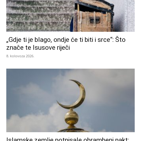
„Gdje ti je blago, ondje će ti biti i srce“: Što
znače te Isusove riječi
8. kolovoza 2026.
Islamske zemlje potpisale obrambeni pakt: