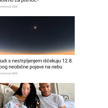
olimo za pomoć?
 kolovoza 2026.
judi s nestrpljenjem iščekuju 12.8.
bog neobične pojave na nebu
 kolovoza 2026.