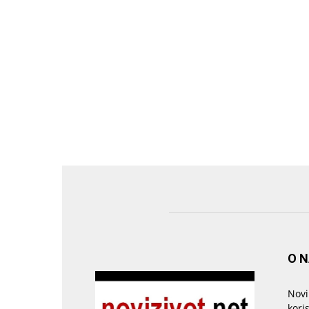
O 
Novi
kori