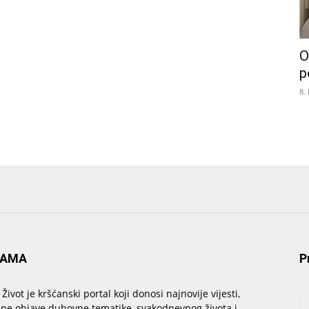
O
p
8.
NAMA
P
 Život je kršćanski portal koji donosi najnovije vijesti,
sne objave duhovne tematike, svakodnevnog života i