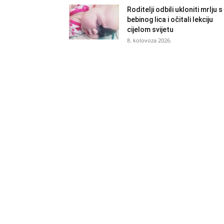
Roditelji odbili ukloniti mrlju s
bebinog lica i očitali lekciju
cijelom svijetu
8. kolovoza 2026.