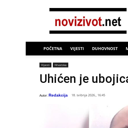
Novi
Život
POČETNA
VIJESTI
DUHOVNOST
Vijesti
Hrvatska
Uhićen je uboji
Redakcija
18. svibnja 2026., 16:45
Autor: