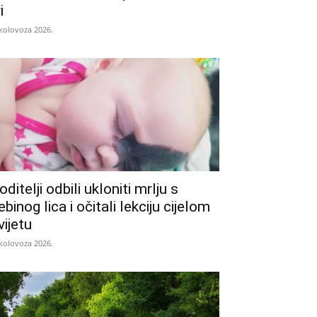
i
 kolovoza 2026.
oditelji odbili ukloniti mrlju s
ebinog lica i očitali lekciju cijelom
vijetu
 kolovoza 2026.