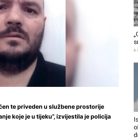
„
s
8.
en te priveden u službene prostorije
je koje je u tijeku”, izvijestila je policija
I
o
d