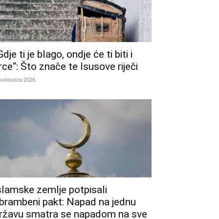
Gdje ti je blago, ondje će ti biti i
rce“: Što znače te Isusove riječi
 kolovoza 2026.
slamske zemlje potpisali
brambeni pakt: Napad na jednu
ržavu smatra se napadom na sve