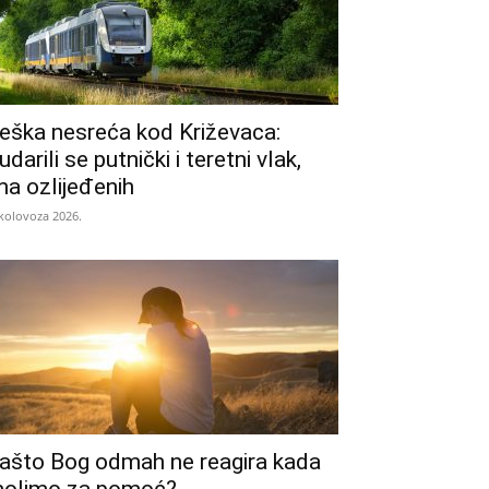
eška nesreća kod Križevaca:
udarili se putnički i teretni vlak,
ma ozlijeđenih
 kolovoza 2026.
ašto Bog odmah ne reagira kada