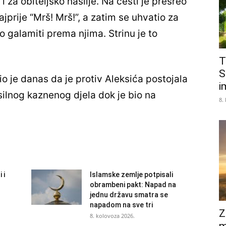
 za obiteljsko nasilje. Na cesti je presreo
najprije “Mrš! Mrš!”, a zatim se uhvatio za
o galamiti prema njima. Strinu je to
T
S
o je danas da je protiv Aleksića postojala
i
ilnog kaznenog djela dok je bio na
8.
 i
Islamske zemlje potpisali
obrambeni pakt: Napad na
jednu državu smatra se
napadom na sve tri
Z
8. kolovoza 2026.