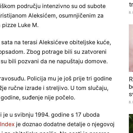
tr
niškom području intenzivno su od subote
8.
Kristijanom Aleksićem, osumnjičenim za
 pizze Luke M.
sata na terasi Aleksićeve obiteljske kuće,
 opsadom. Zbog potrage bili su zatvoreni
ani su bili pozvani da ne napuštaju domove.
pravosuđu. Policija mu je još prije tri godine
R
b
e ručne izrade i streljivo. U tom slučaju,
s
godine, suđenje nije počelo.
8.
i je u svibnju 1994. godine s 17 uboda
Index
je doznao dodatne detalje o njegovoj