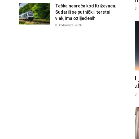
m
Teška nesreća kod Križevaca:
8.
Sudarili se putnički i teretni
vlak, ima ozlijeđenih
8. kolovoza 2026.
L
z
8.