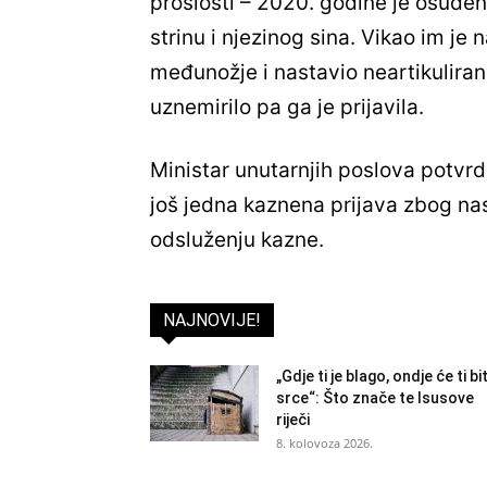
prošlosti – 2020. godine je osuđen i
strinu i njezinog sina. Vikao im je 
međunožje i nastavio neartikuliran
uznemirilo pa ga je prijavila.
Ministar unutarnjih poslova potvrdi
još jedna kaznena prijava zbog nas
odsluženju kazne.
NAJNOVIJE!
„Gdje ti je blago, ondje će ti biti
srce“: Što znače te Isusove
riječi
8. kolovoza 2026.