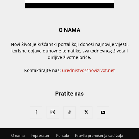
O NAMA
Novi Život je kršćanski portal koji donosi najnovije vijesti,
korisne objave duhovne tematike, svakodnevnog života i
dirljive životne priče.
Kontaktirajte nas:
urednistvo@novizivot.net
Pratite nas
O nama
Impressum
Kontakt
Pravila prenošenja sadržaja