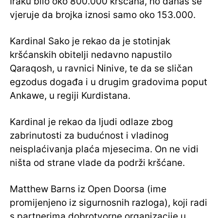
Iraku bilo oko 800.000 kršćana, no danas se
vjeruje da brojka iznosi samo oko 153.000.
Kardinal Sako je rekao da je stotinjak
kršćanskih obitelji nedavno napustilo
Qaraqosh, u ravnici Ninive, te da se sličan
egzodus događa i u drugim gradovima poput
Ankawe, u regiji Kurdistana.
Kardinal je rekao da ljudi odlaze zbog
zabrinutosti za budućnost i vladinog
neisplaćivanja plaća mjesecima. On ne vidi
ništa od strane vlade da podrži kršćane.
Matthew Barns iz Open Doorsa (ime
promijenjeno iz sigurnosnih razloga), koji radi
s partnerima dobrotvorne organizacije u