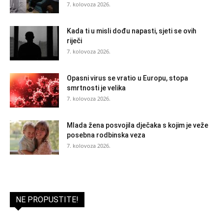
7. kolovoza 2026.
Kada ti u misli dođu napasti, sjeti se ovih
riječi
7. kolovoza 2026.
Opasni virus se vratio u Europu, stopa
smrtnosti je velika
7. kolovoza 2026.
Mlada žena posvojila dječaka s kojim je veže
posebna rodbinska veza
7. kolovoza 2026.
NE PROPUSTITE!