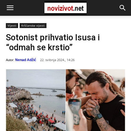
Vijesti
Kršćanske vijesti
Sotonist prihvatio Isusa i
“odmah se krstio”
22. svibnja 2024., 14:26
Nenad Adžić
Autor: