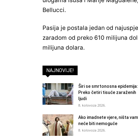
ulogama Isusa i Marije Magdalene, 
Bellucci.
Pasija je postala jedan od najuspješ
zaradom od preko 610 milijuna dol
milijuna dolara.
NAJNOVIJE!
Širi se smrtonosna epidemija:
Preko četiri tisuće zaraženih
ljudi
8. kolovoza 2026.
Ako imadnete vjere, ništa vam
neće biti nemoguće
8. kolovoza 2026.