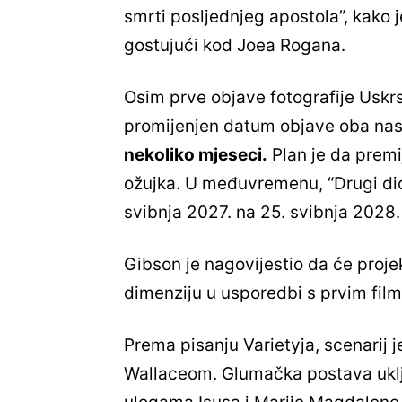
smrti posljednjeg apostola”, kako 
gostujući kod Joea Rogana.
Osim prve objave fotografije Uskrs
promijenjen datum objave oba na
nekoliko mjeseci.
Plan je da premi
ožujka. U međuvremenu, “Drugi dio
svibnja 2027. na 25. svibnja 2028.
Gibson je nagovijestio da će proje
dimenziju u usporedbi s prvim fil
Prema pisanju Varietyja, scenarij 
Wallaceom. Glumačka postava uklj