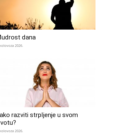
udrost dana
 kolovoza 2026.
ako razviti strpljenje u svom
ivotu?
 kolovoza 2026.