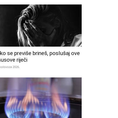
ko se previše brineš, poslušaj ove
susove riječi
 kolovoza 2026.