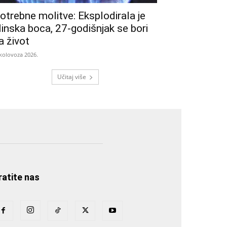
otrebne molitve: Eksplodirala je
linska boca, 27-godišnjak se bori
a život
 kolovoza 2026.
Učitaj više
ratite nas