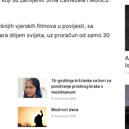
koji su zamijenili Jima Caviezela i Monicu
nijih vjerskih filmova u povijesti, sa
ara diljem svijeta, uz proračun od samo 30
A
I
7.
16-godišnja kršćanka se bori za
poništenje prisilnog braka s
muslimanom
8. kolovoza 2026.
Mudrost dana
8. kolovoza 2026.