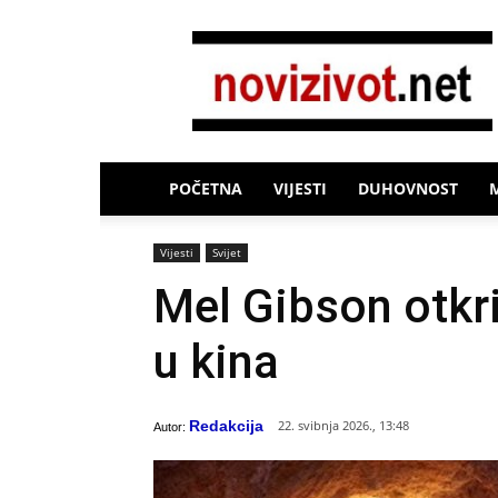
Novi
Život
POČETNA
VIJESTI
DUHOVNOST
Vijesti
Svijet
Mel Gibson otkri
u kina
Redakcija
22. svibnja 2026., 13:48
Autor: