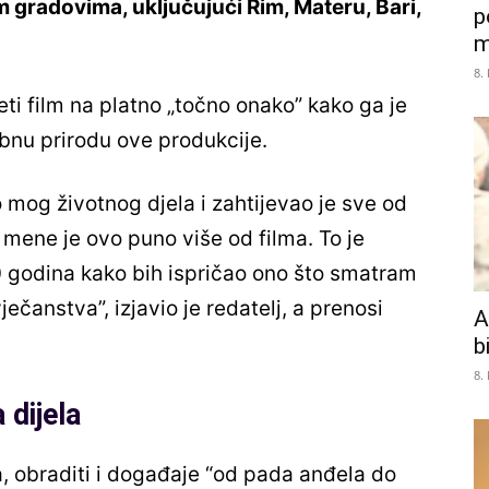
m gradovima, uključujući Rim, Materu, Bari,
p
m
8.
jeti film na platno „točno onako” kako ga je
bnu prirodu ove produkcije.
 mog životnog djela i zahtijevao je sve od
 mene je ovo puno više od filma. To je
0 godina kako bih ispričao ono što smatram
ečanstva”, izjavio je redatelj, a prenosi
A
b
8.
 dijela
, obraditi i događaje “od pada anđela do