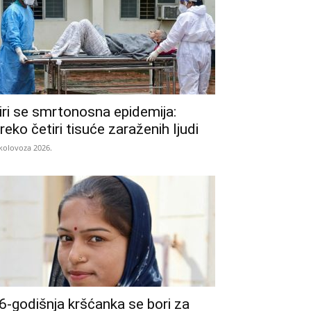
iri se smrtonosna epidemija:
reko četiri tisuće zaraženih ljudi
 kolovoza 2026.
6-godišnja kršćanka se bori za