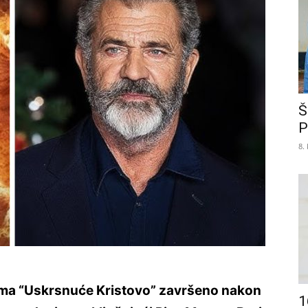
Š
P
8.
ilma “Uskrsnuće Kristovo” završeno nakon
1