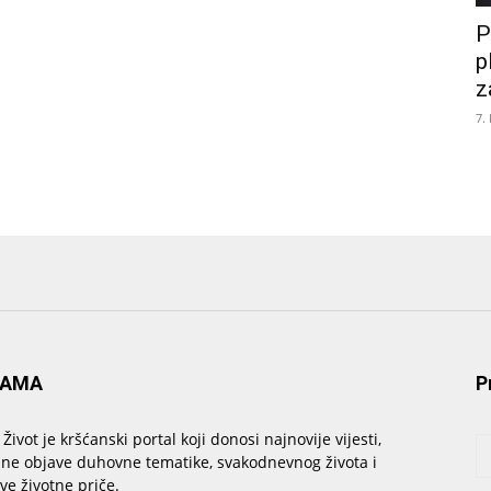
P
p
z
7.
NAMA
P
 Život je kršćanski portal koji donosi najnovije vijesti,
sne objave duhovne tematike, svakodnevnog života i
ive životne priče.