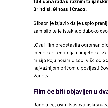
134 dana rada u raznim talijanski
Brindisi, Ginosu i Craco.
Gibson je izjavio da je uspio preni
zamislio te je istaknuo duboko oso
„Ovaj film predstavlja ogroman dio
mene kao redatelja i umjetnika. Za
misija koju nosim u sebi više od 2
najvažnijom pričom u povijesti čovj
Variety.
Film će biti objavljen u dva
Radnja će, osim Isusova uskrsnuća