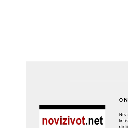
O 
Novi
kori
dirlj