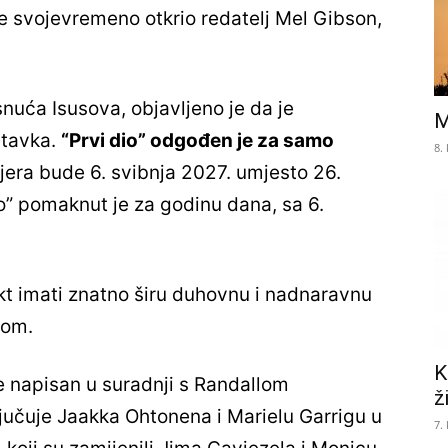
je svojevremeno otkrio redatelj Mel Gibson,
nuća Isusova, objavljeno je da je
M
stavka.
“Prvi dio” odgođen je za samo
8.
jera bude 6. svibnja 2027. umjesto 26.
” pomaknut je za godinu dana, sa 6.
kt imati znatno širu duhovnu i nadnaravnu
mom.
K
je napisan u suradnji s Randallom
ž
učuje Jaakka Ohtonena i Marielu Garrigu u
7.