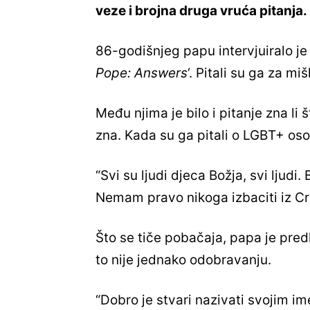
veze i brojna druga vruća pitanja.
86-godišnjeg papu intervjuiralo je
Pope: Answers
‘. Pitali su ga za mi
Među njima je bilo i pitanje zna li 
zna. Kada su ga pitali o LGBT+ os
“Svi su ljudi djeca Božja, svi ljudi
Nemam pravo nikoga izbaciti iz Crk
Što se tiče pobačaja, papa je predl
to nije jednako odobravanju.
“Dobro je stvari nazivati ​​svojim i