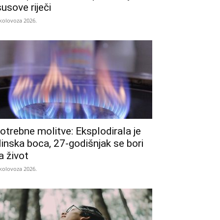
susove riječi
 kolovoza 2026.
otrebne molitve: Eksplodirala je
linska boca, 27-godišnjak se bori
a život
 kolovoza 2026.