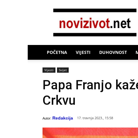
Novi
Život
POČETNA
VIJESTI
DUHOVNOST
Vijesti
Svijet
Papa Franjo kaž
Crkvu
Redakcija
17. travnja 2023., 15:58
Autor: