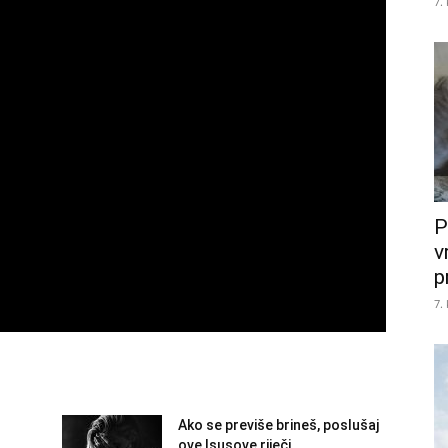
7.
P
v
p
7.
Ako se previše brineš, poslušaj
ove Isusove riječi