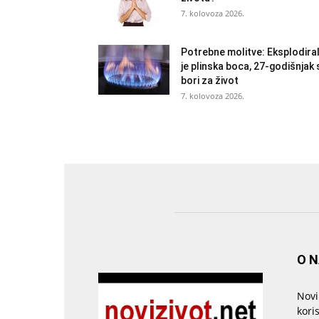
7. kolovoza 2026.
Potrebne molitve: Eksplodira
je plinska boca, 27-godišnjak 
bori za život
7. kolovoza 2026.
O 
Novi
kori