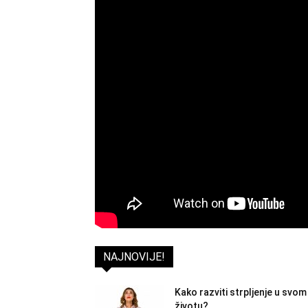
NAJNOVIJE!
Kako razviti strpljenje u svom
životu?