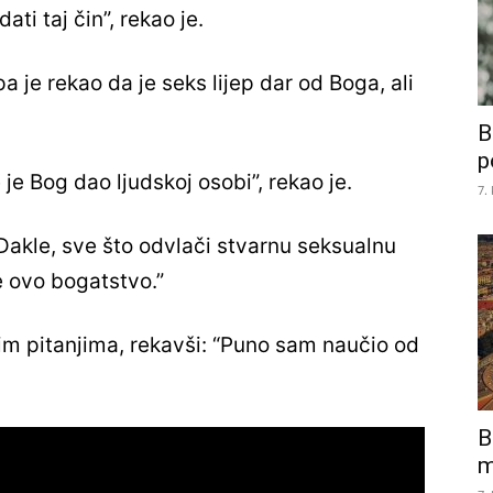
ti taj čin”, rekao je.
 je rekao da je seks lijep dar od Boga, ali
B
p
e je Bog dao ljudskoj osobi”, rekao je.
7.
Dakle, sve što odvlači stvarnu seksualnu
e ovo bogatstvo.”
im pitanjima, rekavši: “Puno sam naučio od
B
m