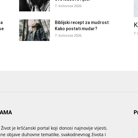
7. kolovoza 2026.
la
Biblijski recept za mudrost:
K
se
Kako postati mudar?
7.
7. kolovoza 2026.
NAMA
P
 Život je kršćanski portal koji donosi najnovije vijesti,
sne objave duhovne tematike, svakodnevnog života i