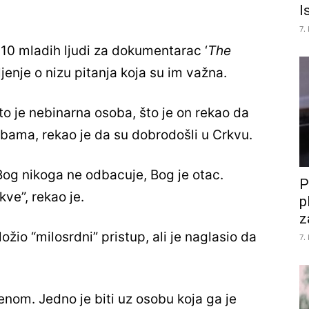
I
7.
 10 mladih ljudi za dokumentarac ‘
The
šljenje o nizu pitanja koja su im važna.
što je nebinarna osoba, što je on rekao da
obama, rekao je da su dobrodošli u Crkvu.
. Bog nikoga ne odbacuje, Bog je otac.
P
ve”, rekao je.
p
z
ožio “milosrdni” pristup, ali je naglasio da
7.
menom. Jedno je biti uz osobu koja ga je