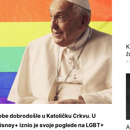
K
ž
7.
obe dobrodošle u Katoličku Crkvu. U
isney+ iznio je svoje poglede na LGBT+
A