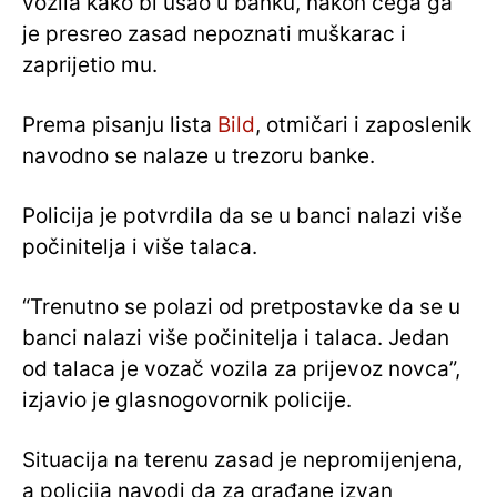
vozila kako bi ušao u banku, nakon čega ga
je presreo zasad nepoznati muškarac i
zaprijetio mu.
Prema pisanju lista
Bild
, otmičari i zaposlenik
navodno se nalaze u trezoru banke.
Policija je potvrdila da se u banci nalazi više
počinitelja i više talaca.
“Trenutno se polazi od pretpostavke da se u
banci nalazi više počinitelja i talaca. Jedan
od talaca je vozač vozila za prijevoz novca”,
izjavio je glasnogovornik policije.
Situacija na terenu zasad je nepromijenjena,
a policija navodi da za građane izvan