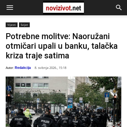
Vijesti
Svijet
Potrebne molitve: Naoružani
otmičari upali u banku, talačka
kriza traje satima
8. svibnja 2026., 15:18
Redakcija
Autor: