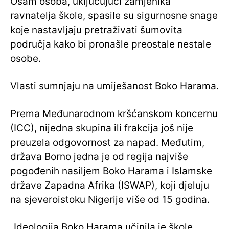
Osam osoba, uključujući zamjenika
ravnatelja škole, spasile su sigurnosne snage
koje nastavljaju pretraživati ​​šumovita
područja kako bi pronašle preostale nestale
osobe.
Vlasti sumnjaju na umiješanost Boko Harama.
Prema Međunarodnom kršćanskom koncernu
(ICC), nijedna skupina ili frakcija još nije
preuzela odgovornost za napad. Međutim,
država Borno jedna je od regija najviše
pogođenih nasiljem Boko Harama i Islamske
države Zapadna Afrika (ISWAP), koji djeluju
na sjeveroistoku Nigerije više od 15 godina.
„Ideologija Boko Harama učinila je škole