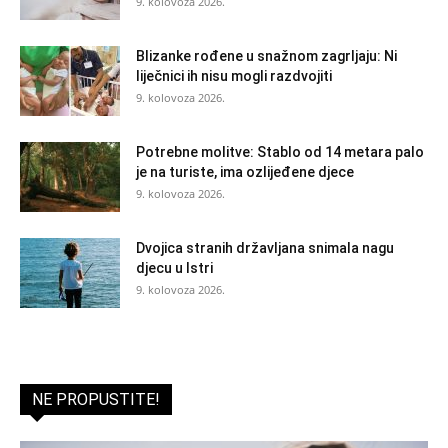
9. kolovoza 2026.
Blizanke rođene u snažnom zagrljaju: Ni
liječnici ih nisu mogli razdvojiti
9. kolovoza 2026.
Potrebne molitve: Stablo od 14 metara palo
je na turiste, ima ozlijeđene djece
9. kolovoza 2026.
Dvojica stranih državljana snimala nagu
djecu u Istri
9. kolovoza 2026.
NE PROPUSTITE!