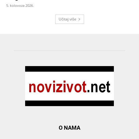
5. kolovoza 2026.
Učitaj više
O NAMA