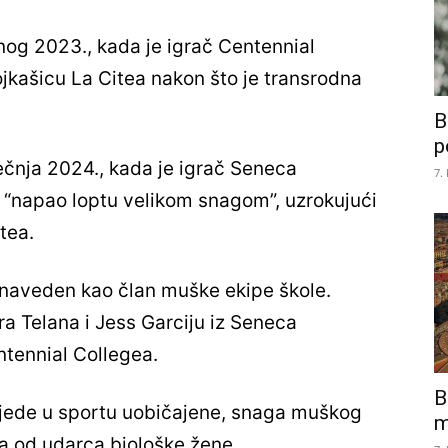
nog 2023., kada je igrač Centennial
ojkašicu La Citea nakon što je transrodna
B
p
ječnja 2024., kada je igrač Seneca
7.
 “napao loptu velikom snagom”, uzrokujući
tea.
 naveden kao član muške ekipe škole.
Ara Telana i Jess Garciju iz Seneca
ntennial Collegea.
B
ljede u sportu uobičajene, snaga muškog
m
a od udarca biološke žene.