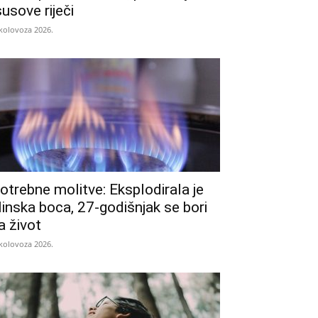
susove riječi
 kolovoza 2026.
otrebne molitve: Eksplodirala je
linska boca, 27-godišnjak se bori
a život
 kolovoza 2026.