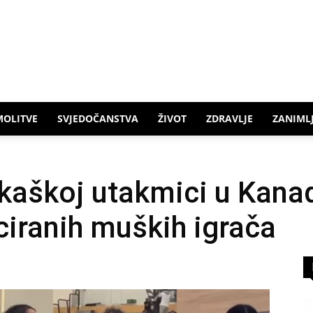
MOLITVE
SVJEDOČANSTVA
ŽIVOT
ZDRAVLJE
ZANIMLJ
kaškoj utakmici u Kanad
iciranih muških igrača