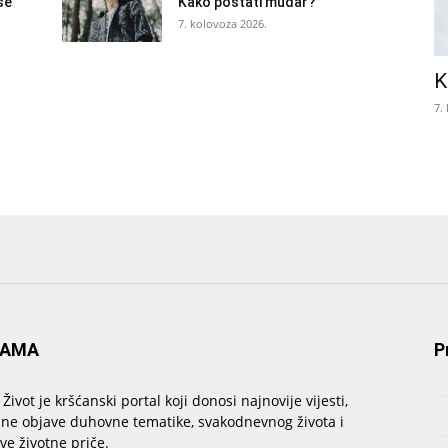
se
Kako postati mudar?
7. kolovoza 2026.
K
7.
NAMA
P
 Život je kršćanski portal koji donosi najnovije vijesti,
sne objave duhovne tematike, svakodnevnog života i
ive životne priče.