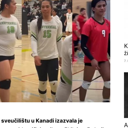
K
ž
7.
veučilištu u Kanadi izazvala je
A