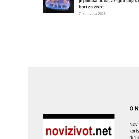
je plinska boca, 27-godišnjak 
bori za život
7. kolovoza 2026.
O 
Novi
kori
dirlj