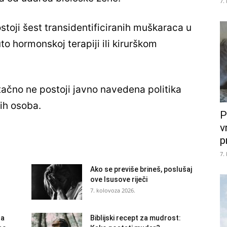
7.
stoji šest transidentificiranih muškaraca u
o hormonskoj terapiji ili kirurškom
utačno ne postoji javno navedena politika
ih osoba.
P
v
p
7.
Ako se previše brineš, poslušaj
ove Isusove riječi
7. kolovoza 2026.
la
Biblijski recept za mudrost: