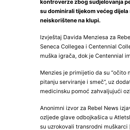
kontroverze zbog sudjelovanja pet
su dominirali tijekom većeg dijel
neiskorištene na klupi.
Izvještaj Davida Menziesa za Rebe
Seneca Collegea i Centennial Colle
muška igrača, dok je Centennial i
Menzies je primijetio da su “očito 
pitanju serviranje i smeč”, uz dod
medicinsku pomoć zahvaljujući oz
Anonimni izvor za Rebel News izjav
ozljede glave odbojkašica u Atlet
su uzrokovali transrodni muškarci [