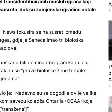
 transidentificiranih muških igrača koji
I
a susreta, dok su zamjenske igračice ostale
7.
l News fokusira se na susret između
gea, gdje je Seneca imao tri biološka
mao dva.
muškarci bili dominantni igrači kada je u
P
atak da su “prave biološke žene trebale
p
ljedama”.
z
7.
io je: “Nedavno su se dogodile dvije velike
skom savezu koledža Ontarija (OCAA) koje
‘transžene’]”.