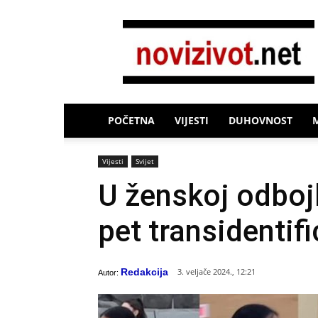
Novi
Život
POČETNA
VIJESTI
DUHOVNOST
Vijesti
Svijet
U ženskoj odboj
pet transidentif
Redakcija
3. veljače 2024., 12:21
Autor: