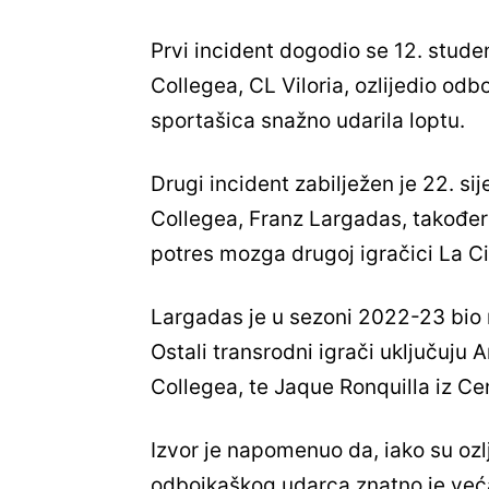
Prvi incident dogodio se 12. stude
Collegea, CL Viloria, ozlijedio odb
sportašica snažno udarila loptu.
Drugi incident zabilježen je 22. si
Collegea, Franz Largadas, također
potres mozga drugoj igračici La Ci
Largadas je u sezoni 2022-23 bio
Ostali transrodni igrači uključuju 
Collegea, te Jaque Ronquilla iz Ce
Izvor je napomenuo da, iako su oz
odbojkaškog udarca znatno je već