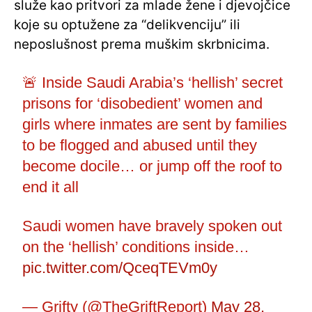
služe kao pritvori za mlade žene i djevojčice
koje su optužene za “delikvenciju” ili
neposlušnost prema muškim skrbnicima.
🚨 Inside Saudi Arabia’s ‘hellish’ secret
prisons for ‘disobedient’ women and
girls where inmates are sent by families
to be flogged and abused until they
become docile… or jump off the roof to
end it all
Saudi women have bravely spoken out
on the ‘hellish’ conditions inside…
pic.twitter.com/QceqTEVm0y
— Grifty (@TheGriftReport)
May 28,