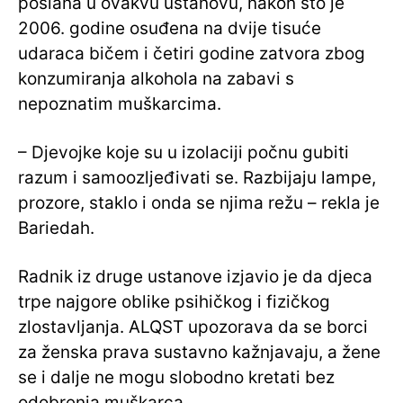
poslana u ovakvu ustanovu, nakon što je
2006. godine osuđena na dvije tisuće
udaraca bičem i četiri godine zatvora zbog
konzumiranja alkohola na zabavi s
nepoznatim muškarcima.
– Djevojke koje su u izolaciji počnu gubiti
razum i samoozljeđivati se. Razbijaju lampe,
prozore, staklo i onda se njima režu – rekla je
Bariedah.
Radnik iz druge ustanove izjavio je da djeca
trpe najgore oblike psihičkog i fizičkog
zlostavljanja. ALQST upozorava da se borci
za ženska prava sustavno kažnjavaju, a žene
se i dalje ne mogu slobodno kretati bez
odobrenja muškarca.