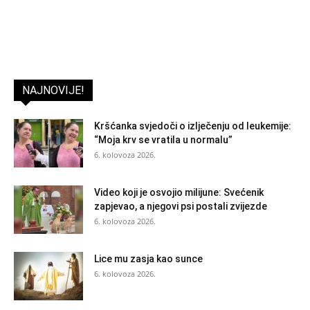
NAJNOVIJE!
Kršćanka svjedoči o izlječenju od leukemije:
“Moja krv se vratila u normalu”
6. kolovoza 2026.
Video koji je osvojio milijune: Svećenik
zapjevao, a njegovi psi postali zvijezde
6. kolovoza 2026.
Lice mu zasja kao sunce
6. kolovoza 2026.