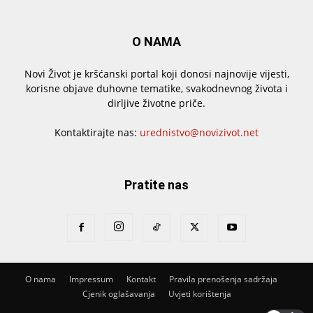
O NAMA
Novi Život je kršćanski portal koji donosi najnovije vijesti,
korisne objave duhovne tematike, svakodnevnog života i
dirljive životne priče.
Kontaktirajte nas:
urednistvo@novizivot.net
Pratite nas
O nama
Impressum
Kontakt
Pravila prenošenja sadržaja
Cjenik oglašavanja
Uvjeti korištenja