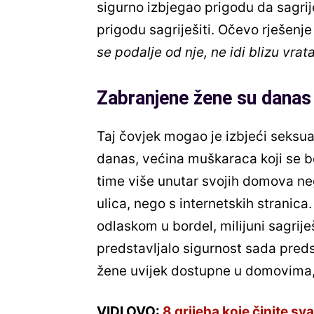
sigurno izbjegao prigodu da sagrij
prigodu sagriješiti. Očevo rješenje 
se podalje od nje, ne idi blizu vrat
Zabranjene žene su danas
Taj čovjek mogao je izbjeći seksua
danas, većina muškaraca koji se b
time više unutar svojih domova ne
ulica, nego s internetskih stranica
odlaskom u bordel, milijuni sagrije
predstavljalo sigurnost sada pred
žene uvijek dostupne u domovima,
VIDI OVO:
8 grijeha koje činite sv