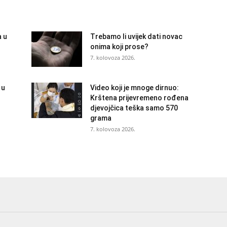
a u
Trebamo li uvijek dati novac
onima koji prose?
7. kolovoza 2026.
 u
Video koji je mnoge dirnuo:
Krštena prijevremeno rođena
djevojčica teška samo 570
grama
7. kolovoza 2026.