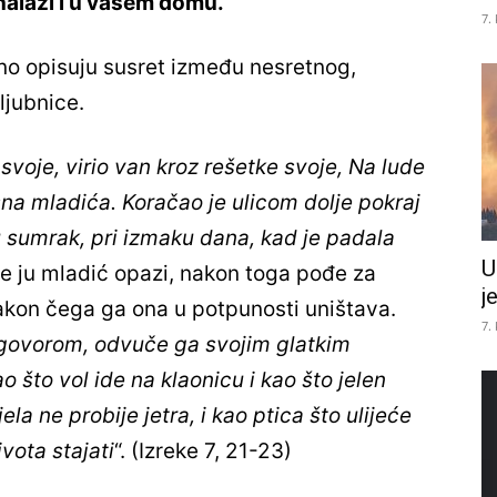
nalazi i u vašem domu.
7.
rno opisuju susret između nesretnog,
ljubnice.
voje, virio van kroz rešetke svoje, Na lude
na mladića. Koračao je ulicom dolje pokraj
u sumrak, pri izmaku dana, kad je padala
U
rije ju mladić opazi, nakon toga pođe za
j
nakon čega ga ona u potpunosti uništava.
7.
govorom, odvuče ga svojim glatkim
 što vol ide na klaonicu i kao što jelen
la ne probije jetra, i kao ptica što ulijeće
vota stajati
“. (Izreke 7, 21-23)