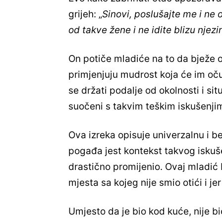
grijeh: „
Sinovi, poslušajte me i ne 
od takve žene i ne idite blizu nje
On potiče mladiće na to da bježe o
primjenjuju mudrost koja će im oču
se držati podalje od okolnosti i sit
suočeni s takvim teškim iskušenji
Ova izreka opisuje univerzalnu i b
pogađa jest kontekst takvog iskuše
drastično promijenio. Ovaj mladić b
mjesta sa kojeg nije smio otići i jer
Umjesto da je bio kod kuće, nije bi