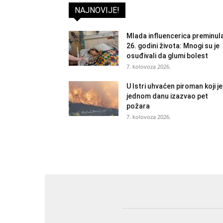
NAJNOVIJE!
Mlada influencerica preminul
26. godini života: Mnogi su je
osuđivali da glumi bolest
7. kolovoza 2026.
U Istri uhvaćen piroman koji je
jednom danu izazvao pet
požara
7. kolovoza 2026.