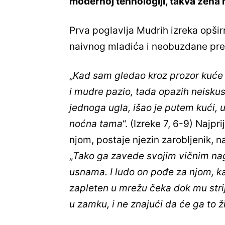
modernoj tehnologiji, takva žena 
Prva poglavlja Mudrih izreka opši
naivnog mladića i neobuzdane pre
„
Kad sam gledao kroz prozor kuće s
i mudre pazio, tada opazih neiskus
jednoga ugla, išao je putem kući, 
noćna tama
“. (Izreke 7, 6-9) Najp
njom, postaje njezin zarobljenik, 
„
Tako ga zavede svojim vičnim na
usnama. I ludo on pođe za njom, kao
zapleten u mrežu čeka dok mu strije
u zamku, i ne znajući da će ga to ži