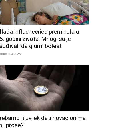
lada influencerica preminula u
6. godini života: Mnogi su je
suđivali da glumi bolest
 kolovoza 2026.
rebamo li uvijek dati novac onima
oji prose?