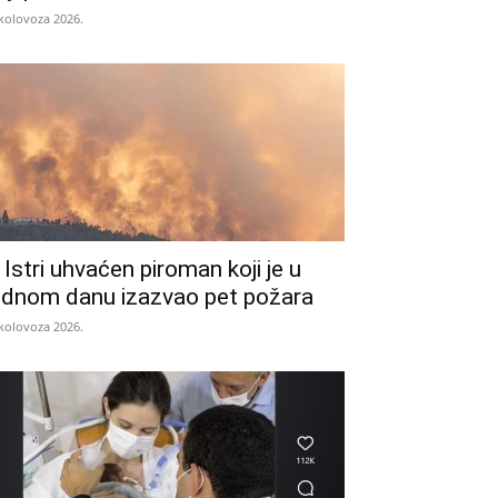
 kolovoza 2026.
 Istri uhvaćen piroman koji je u
ednom danu izazvao pet požara
 kolovoza 2026.