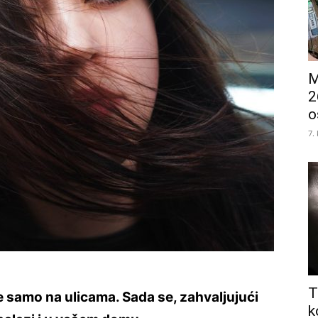
M
2
o
7.
T
 samo na ulicama. Sada se, zahvaljujući
k