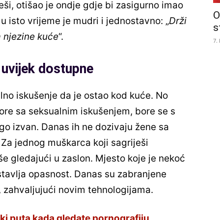
eši, otišao je ondje gdje bi zasigurno imao
O
u isto vrijeme je mudri i jednostavno: „
Drži
s
a njezine kuće
“.
7.
 uvijek dostupne
lno iskušenje da je ostao kod kuće. No
ore sa seksualnim iskušenjem, bore se s
go izvan. Danas ih ne dozivaju žene sa
. Za jednog muškarca koji sagriješi
še gledajući u zaslon. Mjesto koje je nekoć
stavlja opasnost. Danas su zabranjene
 zahvaljujući novim tehnologijama.
aki puta kada gledate pornografiju