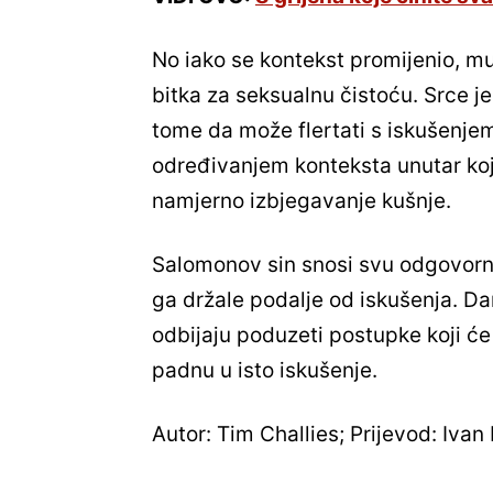
No iako se kontekst promijenio, mudr
bitka za seksualnu čistoću. Srce je 
tome da može flertati s iskušenjem 
određivanjem konteksta unutar koje
namjerno izbjegavanje kušnje.
Salomonov sin snosi svu odgovorno
ga držale podalje od iskušenja. D
odbijaju poduzeti postupke koji će
padnu u isto iskušenje.
Autor: Tim Challies; Prijevod: Ivan 