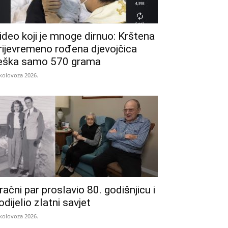
ideo koji je mnoge dirnuo: Krštena
rijevremeno rođena djevojčica
eška samo 570 grama
 kolovoza 2026.
račni par proslavio 80. godišnjicu i
odijelio zlatni savjet
 kolovoza 2026.