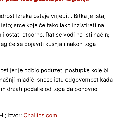
ost Izreka ostaje vrijediti. Bitka je ista;
isto; srce koje će tako lako inzistirati na
i ostati otporno. Rat se vodi na isti način;
g će se pojaviti kušnja i nakon toga
st jer je odbio poduzeti postupke koje bi
anašnji mladići snose istu odgovornost kada
 ih držati podalje od toga da ponovno
H.; Izvor:
Challies.com