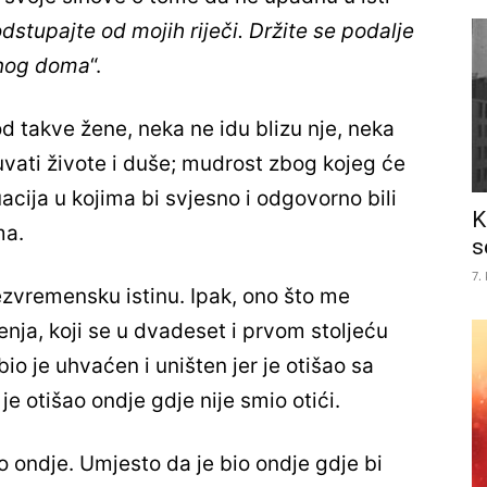
odstupajte od mojih riječi. Držite se podalje
zinog doma
“.
d takve žene, neka ne idu blizu nje, neka
vati živote i duše; mudrost zbog kojeg će
uacija u kojima bi svjesno i odgovorno bili
K
ma.
s
7.
ezvremensku istinu. Ipak, ono što me
nja, koji se u dvadeset i prvom stoljeću
io je uhvaćen i uništen jer je otišao sa
 je otišao ondje gdje nije smio otići.
o ondje. Umjesto da je bio ondje gdje bi