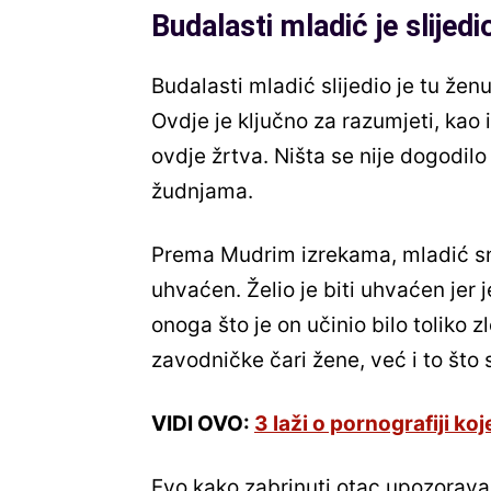
Budalasti mladić je slijed
Budalasti mladić slijedio je tu žen
Ovdje je ključno za razumjeti, kao 
ovdje žrtva. Ništa se nije dogodilo
žudnjama.
Prema Mudrim izrekama, mladić sno
uhvaćen. Želio je biti uhvaćen jer j
onoga što je on učinio bilo toliko
zavodničke čari žene, već i to što 
VIDI OVO:
3 laži o pornografiji ko
Evo kako zabrinuti otac upozorava