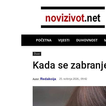
Novi
Život
POČETNA
VIJESTI
DUHOVNOST
Život
Kada se zabran
Redakcija
25. svibnja 2026., 09:42
Autor: