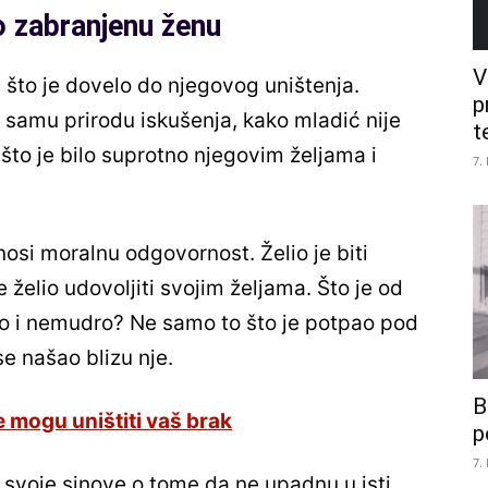
io zabranjenu ženu
V
u što je dovelo do njegovog uništenja.
p
i samu prirodu iskušenja, kako mladić nije
t
 što je bilo suprotno njegovim željama i
7.
si moralnu odgovornost. Želio je biti
e želio udovoljiti svojim željama. Što je od
 zlo i nemudro? Ne samo to što je potpao pod
se našao blizu nje.
B
je mogu uništiti vaš brak
p
7.
 svoje sinove o tome da ne upadnu u isti