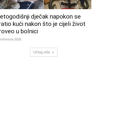
etogodišnji dječak napokon se
ratio kući nakon što je cijeli život
roveo u bolnici
 kolovoza 2026.
Učitaj više