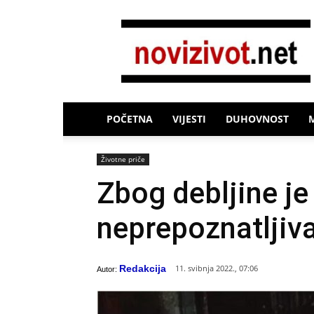
Novi
Život
POČETNA
VIJESTI
DUHOVNOST
Životne priče
Zbog debljine je
neprepoznatljiv
Redakcija
11. svibnja 2022., 07:06
Autor: