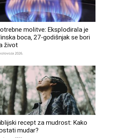
otrebne molitve: Eksplodirala je
linska boca, 27-godišnjak se bori
a život
 kolovoza 2026.
iblijski recept za mudrost: Kako
ostati mudar?