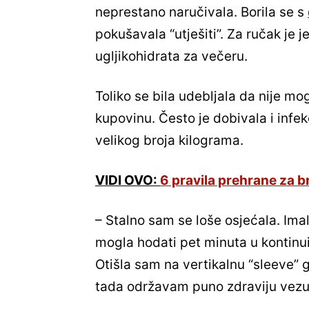
neprestano naručivala. Borila se s
pokušavala “utješiti”. Za ručak je j
ugljikohidrata za večeru.
Toliko se bila udebljala da nije mogl
kupovinu. Često je dobivala i infek
velikog broja kilograma.
VIDI OVO:
6 pravila prehrane za b
– Stalno sam se loše osjećala. Im
mogla hodati pet minuta u kontinuit
Otišla sam na vertikalnu “sleeve” g
tada održavam puno zdraviju vezu