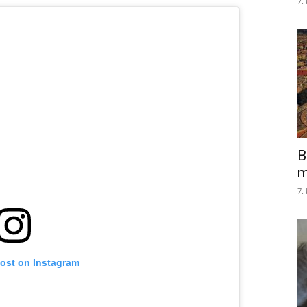
7.
B
m
7.
post on Instagram