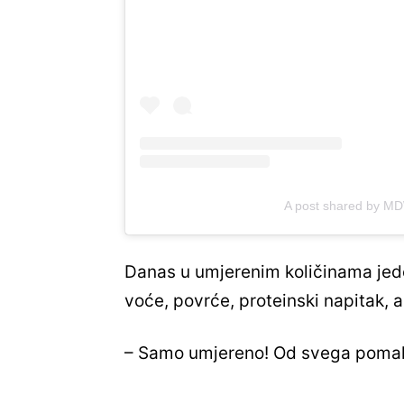
A post shared by M
Danas u umjerenim količinama jede 
voće, povrće, proteinski napitak, a
– Samo umjereno! Od svega pomalo 