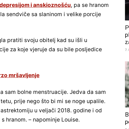
depresijom i anskioznošću
, pa se hranom
ela sendviče sa slaninom i velike porcije
P
p
a pratiti svoju obitelj kad su išli u
z
cije za koje vjeruje da su bile posljedice
7.
rzo mršavljenje
ala sam bolne menstruacije. Jedva da sam
etu, prije nego što bi mi se noge upalile.
astrektomiju u veljači 2018. godine i od
B
 s hranom. – napominje Louise.
p