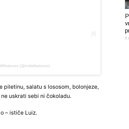
P
v
p
7.
DWfeatures (@mdwfeatures)
piletinu, salatu s lososom, bolonjeze,
 ne uskrati sebi ni čokoladu.
– ističe Luiz.