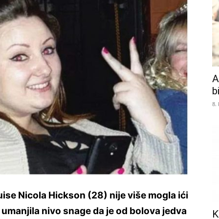
A
b
8.
ise Nicola Hickson (28) nije više mogla ići
ri umanjila nivo snage da je od bolova jedva
K