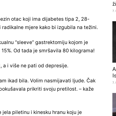
ž
7.
jezin otac koji ima dijabetes tipa 2, 28-
radikalne mjere kako bi izgubila na težini.
tikualnu “sleeve” gastrektomiju kojom je
za 15%. Od tada je smršavila 80 kilograma!
 a i više ne pati od depresije.
A
I
m ikad bila. Volim nasmijavati ljude. Čak
7.
kušavala prikriti svoju pretilost. – kaže
jela piletinu i kinesku hranu koju je