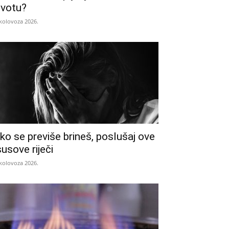
ivotu?
 kolovoza 2026.
ko se previše brineš, poslušaj ove
susove riječi
 kolovoza 2026.