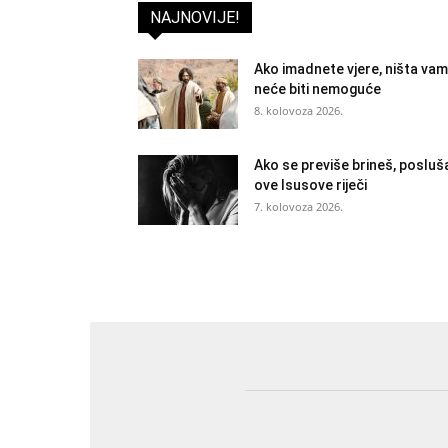
NAJNOVIJE!
Ako imadnete vjere, ništa vam
neće biti nemoguće
8. kolovoza 2026.
Ako se previše brineš, posluš
ove Isusove riječi
7. kolovoza 2026.