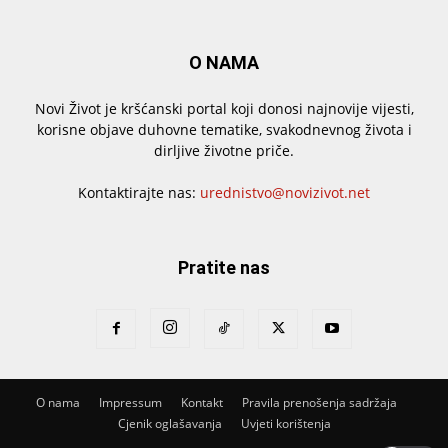
O NAMA
Novi Život je kršćanski portal koji donosi najnovije vijesti,
korisne objave duhovne tematike, svakodnevnog života i
dirljive životne priče.
Kontaktirajte nas:
urednistvo@novizivot.net
Pratite nas
O nama
Impressum
Kontakt
Pravila prenošenja sadržaja
Cjenik oglašavanja
Uvjeti korištenja