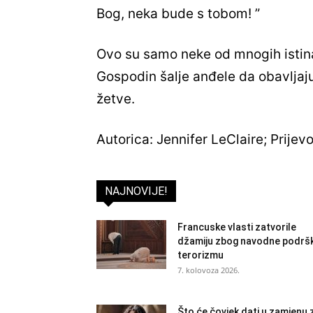
Bog, neka bude s tobom! ”
Ovo su samo neke od mnogih istin
Gospodin šalje anđele da obavljaj
žetve.
Autorica: Jennifer LeClaire; Prijevo
NAJNOVIJE!
Francuske vlasti zatvorile
džamiju zbog navodne podrš
terorizmu
7. kolovoza 2026.
Što će čovjek dati u zamjenu 