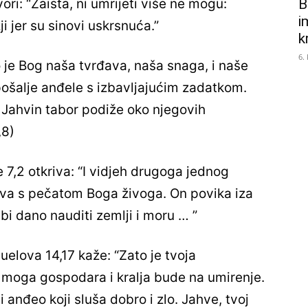
B
ori: “Zaista, ni umrijeti više ne mogu:
i
i jer su sinovi uskrsnuća.”
k
6.
o je Bog naša tvrđava, naša snaga, i naše
pošalje anđele s izbavljajućim zadatkom.
Jahvin tabor podiže oko njegovih
,8)
e 7,2 otkriva: “I vidjeh drugoga jednog
eva s pečatom Boga živoga. On povika iza
bi dano nauditi zemlji i moru … ”
uelova 14,17 kaže: “Zato je tvoja
č moga gospodara i kralja bude na umirenje.
i anđeo koji sluša dobro i zlo. Jahve, tvoj