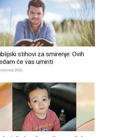
iblijski stihovi za smirenje: Ovih
edam će vas umiriti
 kolovoza 2026.