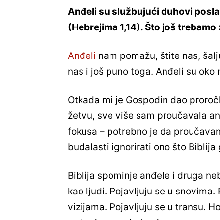
Anđeli su službujući duhovi posla
(Hebrejima 1,14). Što još trebamo
Anđeli
nam pomažu, štite nas, šalj
nas i još puno toga. Anđeli su oko 
Otkada mi je Gospodin dao proročk
žetvu, sve više sam proučavala an
fokusa – potrebno je da proučavamo
budalasti ignorirati ono što Biblija
Biblija spominje anđele i druga ne
kao ljudi. Pojavljuju se u snovima. P
vizijama. Pojavljuju se u transu. Ho