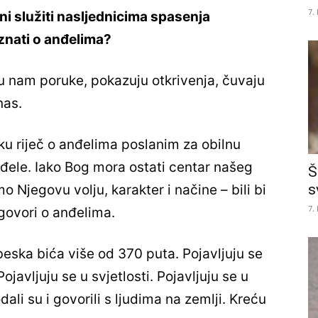
7.
ni služiti nasljednicima spasenja
 znati o anđelima?
u nam poruke, pokazuju otkrivenja, čuvaju
nas.
u riječ o anđelima poslanim za obilnu
đele. Iako Bog mora ostati centar našeg
Š
s
 Njegovu volju, karakter i načine – bili bi
7.
 govori o anđelima.
beska bića više od 370 puta. Pojavljuju se
ojavljuju se u svjetlosti. Pojavljuju se u
dali su i govorili s ljudima na zemlji. Kreću