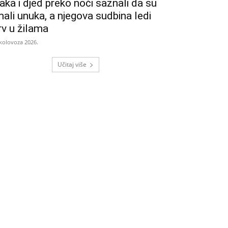
aka i djed preko noći saznali da su
mali unuka, a njegova sudbina ledi
rv u žilama
 kolovoza 2026.
Učitaj više