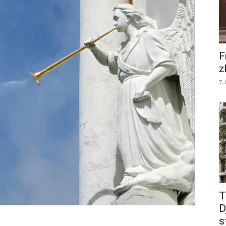
F
z
7.
T
D
s