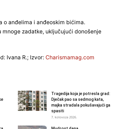
a o anđelima i anđeoskim bićima.
u mnoge zadatke, uključujući donošenje
d: Ivana R.; Izvor:
Charismamag.com
Tragedija koja je potresla grad:
ke
Dječak pao sa sedmog kata,
majka stradala pokušavajući ga
spasiti
7. kolovoza 2026.
za
Mudrost dana