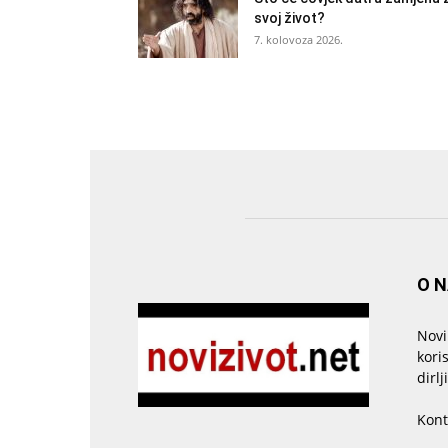
svoj život?
7. kolovoza 2026.
O 
Novi
kori
dirlj
Kont