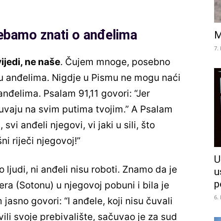
trebamo znati o anđelima
M
7.
ijedi, ne naše
. Čujem mnoge, posebno
u anđelima. Nigdje u Pismu ne mogu naći
anđelima. Psalam 91,11 govori: “Jer
uvaju na svim putima tvojim.” A Psalam
svi anđeli njegovi, vi jaki u sili, što
i riječi njegovoj!”
U
o ljudi, ni anđeli nisu roboti. Znamo da je
u
p
fera (Sotonu) u njegovoj pobuni i bila je
6.
asno govori: “I anđele, koji nisu čuvali
ili svoje prebivalište, sačuvao je za sud