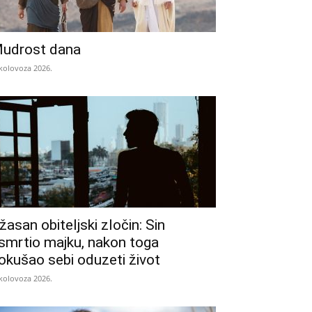
udrost dana
 kolovoza 2026.
žasan obiteljski zločin: Sin
smrtio majku, nakon toga
okušao sebi oduzeti život
 kolovoza 2026.