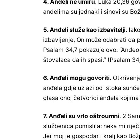
4. Anđeli ne umiru
. Luka 20,36 gov
anđelima su jednaki i sinovi su Božj
5. Anđeli služe kao izbavitelji
. Iak
izbavljenje, On može odabrati da 
Psalam 34,7 pokazuje ovo: “Anđeo 
štovalaca da ih spasi.” (Psalam 34
6. Anđeli mogu govoriti
. Otkrivenj
anđela gdje uzlazi od istoka sunč
glasa onoj četvorici anđela kojima 
7. Anđeli su vrlo oštroumni
. 2 Sam
službenica pomislila: neka mi rije
Jer moj je gospodar i kralj kao Božj