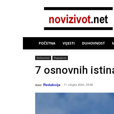
Novi
Život
POČETNA
VIJESTI
DUHOVNOST
Duhovnost
Popularno
7 osnovnih istin
Redakcija
11. ožujka 2024., 03:00
Autor: