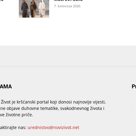
7. kolovoza 2026.
NAMA
P
 Život je kršćanski portal koji donosi najnovije vijesti,
sne objave duhovne tematike, svakodnevnog života i
ive životne priče.
aktirajte nas:
urednistvo@novizivot.net