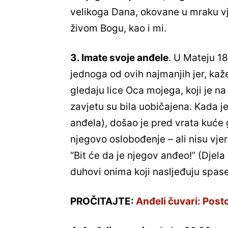
velikoga Dana, okovane u mraku vje
živom Bogu, kao i mi.
3. Imate svoje anđele
. U Mateju 18
jednoga od ovih najmanjih jer, kaž
gledaju lice Oca mojega, koji je 
zavjetu su bila uobičajena. Kada j
anđela), došao je pred vrata kuće g
njegovo oslobođenje – ali nisu vjer
“Bit će da je njegov anđeo!” (Djela 
duhovi onima koji nasljeđuju spase
PROČITAJTE:
Anđeli čuvari: Postoj