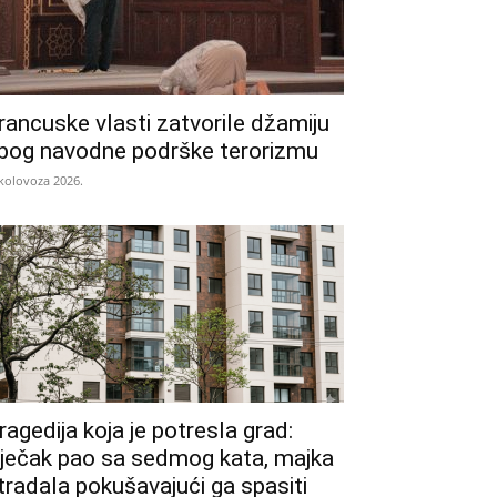
rancuske vlasti zatvorile džamiju
bog navodne podrške terorizmu
 kolovoza 2026.
ragedija koja je potresla grad:
ječak pao sa sedmog kata, majka
tradala pokušavajući ga spasiti