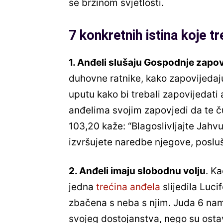
se brzinom svjetlosti.
7 konkretnih istina koje 
1. Anđeli slušaju Gospodnje zapov
duhovne ratnike, kako zapovijedaj
uputu kako bi trebali zapovijedati 
anđelima svojim zapovjedi da te č
103,20 kaže: “Blagoslivljajte Jahvu, 
izvršujete naredbe njegove, poslušn
2. Anđeli imaju slobodnu volju
. Ka
jedna
trećina anđela
slijedila Luci
zbačena s neba s njim. Juda 6 nam j
svojeg dostojanstva, nego su ostav