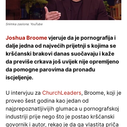
Snimka zaslona: YouTube
Joshua Broome
vjeruje da je pornografija i
dalje jedna od najvećih prijetnji s kojima se
kršćanski brakovi danas suočavaju i kaže
da previše crkava još uvijek nije opremljeno
da pomogne parovima da pronađu
iscjeljenje.
U intervjuu za
ChurchLeaders
, Broome, koji je
proveo šest godina kao jedan od
najprepoznatljivijih glumaca u pornografskoj
industriji prije nego što je postao kršćanski
govornik i autor, rekao je da ga vlastita priča