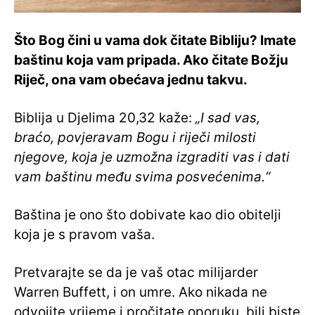
Što Bog čini u vama dok čitate Bibliju? Imate
baštinu koja vam pripada. Ako čitate Božju
Riječ, ona vam obećava jednu takvu.
Biblija u Djelima 20,32 kaže:
„I sad vas,
braćo, povjeravam Bogu i riječi milosti
njegove, koja je uzmožna izgraditi vas i dati
vam baštinu među svima posvećenima.“
Baština je ono što dobivate kao dio obitelji
koja je s pravom vaša.
Pretvarajte se da je vaš otac milijarder
Warren Buffett, i on umre. Ako nikada ne
odvojite vrijeme i pročitate oporuku, bili biste