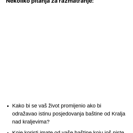
Nekoliko pitanja za razmatranje:
Kako bi se vaš život promijenio ako bi
odražavao istinu posjedovanja baštine od Kralja
nad kraljevima?
Koje koristi imate od vaše baštine koju još niste