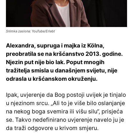
Snimka zaslona: YouTube/Erlebt
Alexandra, supruga i majka iz Kölna,
preobratila se na kršćanstvo 2013. godine.
Njezin put nije bio lak. Poput mnogih
tražitelja smisla u današnjem svijetu, nije
odrasla u kršćanskom okruženju.
Ipak, uvjerenje da Bog postoji uvijek je tinjalo
u njezinom srcu. „Ali to je više bilo oslanjanje
na nekog boga svemira ili višu silu“, prisjeća
se. Takvo nedefinirano uvjerenje navelo ju je
da traži odgovore u krivom smjeru.