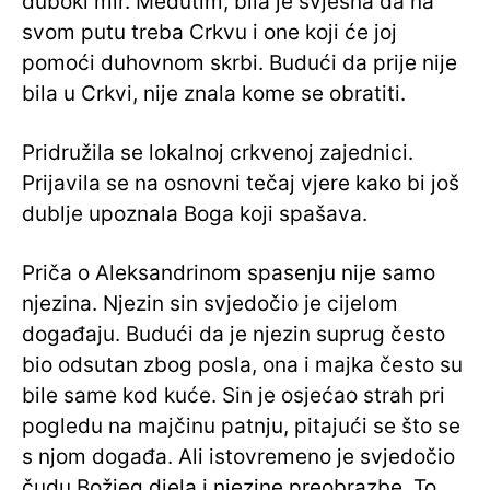
duboki mir. Međutim, bila je svjesna da na
svom putu treba Crkvu i one koji će joj
pomoći duhovnom skrbi. Budući da prije nije
bila u Crkvi, nije znala kome se obratiti.
Pridružila se lokalnoj crkvenoj zajednici.
Prijavila se na osnovni tečaj vjere kako bi još
dublje upoznala Boga koji spašava.
Priča o Aleksandrinom spasenju nije samo
njezina. Njezin sin svjedočio je cijelom
događaju. Budući da je njezin suprug često
bio odsutan zbog posla, ona i majka često su
bile same kod kuće. Sin je osjećao strah pri
pogledu na majčinu patnju, pitajući se što se
s njom događa. Ali istovremeno je svjedočio
čudu Božjeg djela i njezine preobrazbe. To