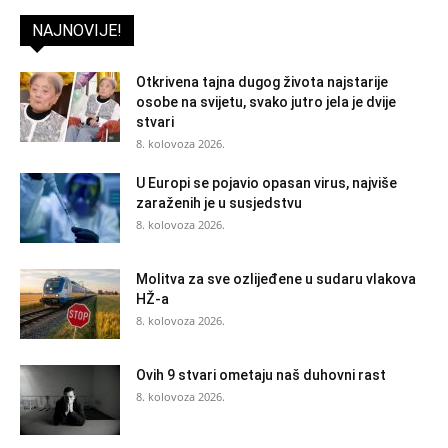
NAJNOVIJE!
Otkrivena tajna dugog života najstarije
osobe na svijetu, svako jutro jela je dvije
stvari
8. kolovoza 2026.
U Europi se pojavio opasan virus, najviše
zaraženih je u susjedstvu
8. kolovoza 2026.
Molitva za sve ozlijeđene u sudaru vlakova
HŽ-a
8. kolovoza 2026.
Ovih 9 stvari ometaju naš duhovni rast
8. kolovoza 2026.