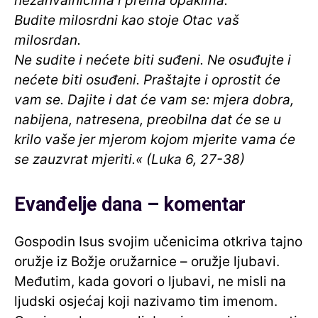
nezahvalnicima i prema opakima.
Budite milosrdni kao stoje Otac vaš
milosrdan.
Ne sudite i nećete biti suđeni. Ne osuđujte i
nećete biti osuđeni. Praštajte i oprostit će
vam se. Dajite i dat će vam se: mjera dobra,
nabijena, natresena, preobilna dat će se u
krilo vaše jer mjerom kojom mjerite vama će
se zauzvrat mjeriti.« (Luka 6, 27-38)
Evanđelje dana – komentar
Gospodin Isus svojim učenicima otkriva tajno
oružje iz Božje oružarnice – oružje ljubavi.
Međutim, kada govori o ljubavi, ne misli na
ljudski osjećaj koji nazivamo tim imenom.