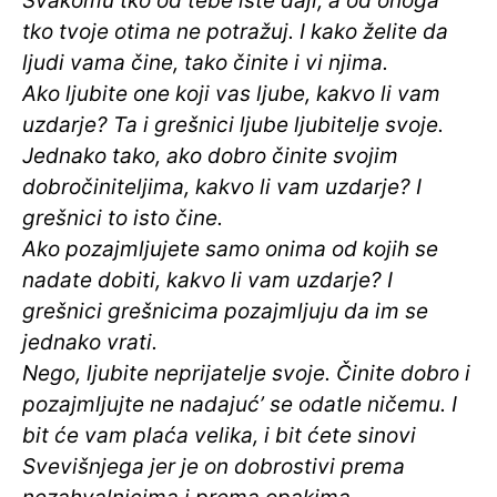
Svakomu tko od tebe ište daji, a od onoga
tko tvoje otima ne potražuj. I kako želite da
ljudi vama čine, tako činite i vi njima.
Ako ljubite one koji vas ljube, kakvo li vam
uzdarje? Ta i grešnici ljube ljubitelje svoje.
Jednako tako, ako dobro činite svojim
dobročiniteljima, kakvo li vam uzdarje? I
grešnici to isto čine.
Ako pozajmljujete samo onima od kojih se
nadate dobiti, kakvo li vam uzdarje? I
grešnici grešnicima pozajmljuju da im se
jednako vrati.
Nego, ljubite neprijatelje svoje. Činite dobro i
pozajmljujte ne nadajuć’ se odatle ničemu. I
bit će vam plaća velika, i bit ćete sinovi
Svevišnjega jer je on dobrostivi prema