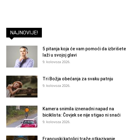
NAJNOVIJE!
5 pitanja koja će vam pomoći da izbrišete
laži u svojoj glavi
9. kolovoza 2026.
Tri Božja obećanja za svaku patnju
9. kolovoza 2026.
Kamera snimila iznenadni napad na
biciklista: Čovjek se nije stigao ni snaći
9. kolovoza 2026.
Francuski katolici traže otkazivanje