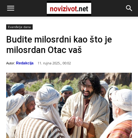
Evanđelje dana
Budite milosrdni kao što je
milosrdan Otac vaš
11. rujna 2025., 00:02
Redakcija
Autor: