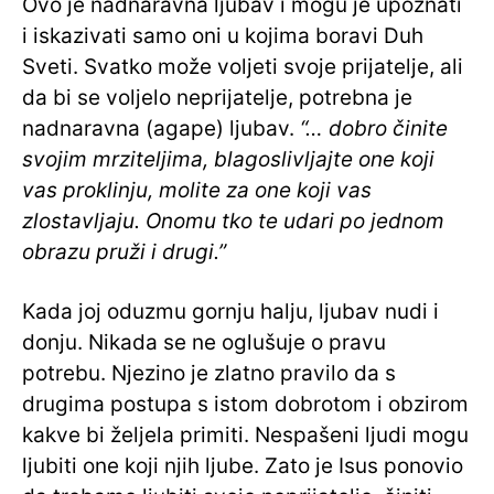
Ovo je nadnaravna ljubav i mogu je upoznati
i iskazivati samo oni u kojima boravi Duh
Sveti. Svatko može voljeti svoje prijatelje, ali
da bi se voljelo neprijatelje, potrebna je
nadnaravna (agape) ljubav.
“… dobro činite
svojim mrziteljima, blagoslivljajte one koji
vas proklinju, molite za one koji vas
zlostavljaju. Onomu tko te udari po jednom
obrazu pruži i drugi.”
Kada joj oduzmu gornju halju, ljubav nudi i
donju. Nikada se ne oglušuje o pravu
potrebu. Njezino je zlatno pravilo da s
drugima postupa s istom dobrotom i obzirom
kakve bi željela primiti. Nespašeni ljudi mogu
ljubiti one koji njih ljube. Zato je Isus ponovio