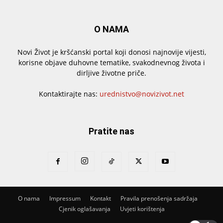
O NAMA
Novi Život je kršćanski portal koji donosi najnovije vijesti,
korisne objave duhovne tematike, svakodnevnog života i
dirljive životne priče.
Kontaktirajte nas:
urednistvo@novizivot.net
Pratite nas
O nama
Impressum
Kontakt
Pravila prenošenja sadržaja
Cjenik oglašavanja
Uvjeti korištenja