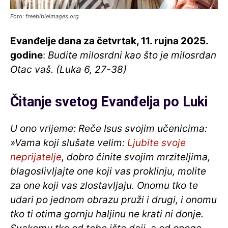
Foto: freebibleimages.org
Evanđelje dana za četvrtak, 11. rujna 2025
.
godine
:
Budite milosrdni kao što je milosrdan
Otac vaš. (Luka 6, 27-38)
Čitanje svetog Evanđelja po Luki
U ono vrijeme: Reče Isus svojim učenicima:
»Vama koji slušate velim:
Ljubite svoje
neprijatelje
, dobro činite svojim mrziteljima,
blagoslivljajte one koji vas proklinju, molite
za one koji vas zlostavljaju. Onomu tko te
udari po jednom obrazu pruži i drugi, i onomu
tko ti otima gornju haljinu ne krati ni donje.