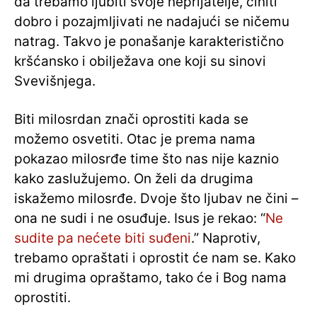
da trebamo ljubiti svoje neprijatelje, činiti
dobro i pozajmljivati ne nadajući se ničemu
natrag. Takvo je ponašanje karakteristično
kršćansko i obilježava one koji su sinovi
Svevišnjega.
Biti milosrdan znači oprostiti kada se
možemo osvetiti. Otac je prema nama
pokazao milosrđe time što nas nije kaznio
kako zaslužujemo. On želi da drugima
iskažemo milosrđe. Dvoje što ljubav ne čini –
ona ne sudi i ne osuđuje. Isus je rekao: “
Ne
sudite pa nećete biti suđeni
.” Naprotiv,
trebamo opraštati i oprostit će nam se. Kako
mi drugima opraštamo, tako će i Bog nama
oprostiti.