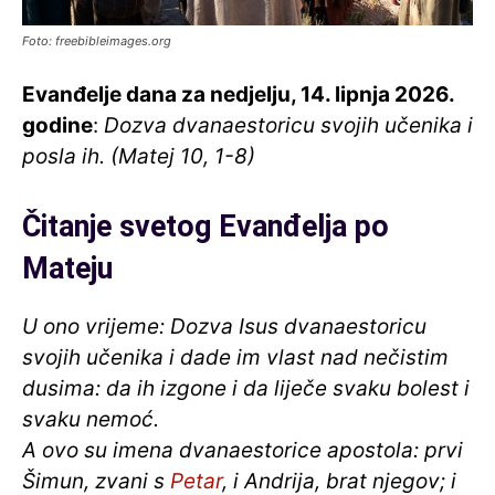
Foto: freebibleimages.org
Evanđelje dana za nedjelju, 14. lipnja 2026
.
godine
:
Dozva dvanaestoricu svojih učenika i
posla ih. (Matej 10, 1-8)
Čitanje svetog
Evanđelja po
Mateju
U ono vrijeme: Dozva Isus dvanaestoricu
svojih učenika i dade im vlast nad nečistim
dusima: da ih izgone i da liječe svaku bolest i
svaku nemoć.
A ovo su imena dvanaestorice apostola: prvi
Šimun, zvani s
Petar
, i Andrija, brat njegov; i