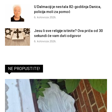
U Dalmaciji je nestala 82-godišnja Danica,
policija moli za pomoć
6. kolovoza 2026.
Jesu li sve religije istinite? Ova priča od 30
sekundi će vam dati odgovor
6. kolovoza 2026.
NE PROPUSTITE!