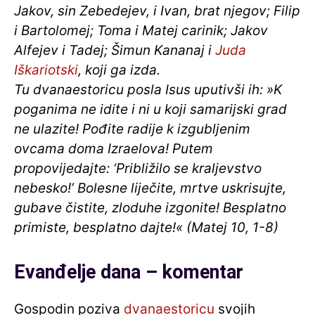
Jakov, sin Zebedejev, i Ivan, brat njegov; Filip
i Bartolomej; Toma i Matej carinik; Jakov
Alfejev i Tadej; Šimun Kananaj i
Juda
Iškariotski
, koji ga izda.
Tu dvanaestoricu posla Isus uputivši ih: »K
poganima ne idite i ni u koji samarijski grad
ne ulazite! Pođite radije k izgubljenim
ovcama doma Izraelova! Putem
propovijedajte: ‘Približilo se kraljevstvo
nebesko!’ Bolesne liječite, mrtve uskrisujte,
gubave čistite, zloduhe izgonite! Besplatno
primiste, besplatno dajte!« (Matej 10, 1-8)
Evanđelje dana – komentar
Gospodin poziva
dvanaestoricu
svojih