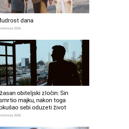
udrost dana
 kolovoza 2026.
žasan obiteljski zločin: Sin
smrtio majku, nakon toga
okušao sebi oduzeti život
 kolovoza 2026.