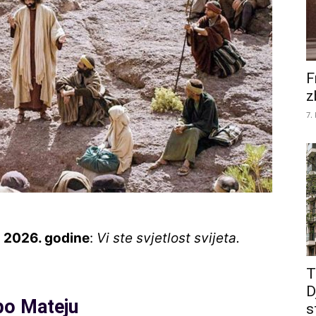
F
z
7.
a 2026
. godine
:
Vi ste svjetlost svijeta.
T
D
po Mateju
s