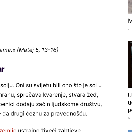
M
7.
sima.« (Matej 5, 13-16)
ar
olju. Oni su svijetu bili ono što je sol u
hranu, sprečava kvarenje, stvara žeđ,
U
u
edbenici dodaju začin ljudskome društvu,
p
ne da drugi čeznu za pravednošću.
6.
 zemlje
ustrajno živeći zahtjeve