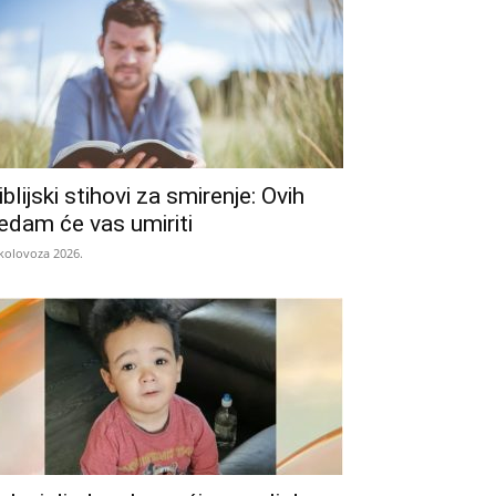
iblijski stihovi za smirenje: Ovih
edam će vas umiriti
 kolovoza 2026.