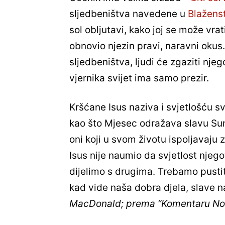
sljedbeništva navedene u
Blažens
sol obljutavi, kako joj se može vra
obnovio njezin pravi, naravni okus. 
sljedbeništva, ljudi će zgaziti n
vjernika svijet ima samo prezir.
Kršćane Isus naziva i svjetlošću sv
kao što Mjesec odražava slavu Sunc
oni koji u svom životu ispoljavaju
Isus nije naumio da svjetlost nje
dijelimo s drugima. Trebamo pustiti 
kad vide naša dobra djela, slave 
MacDonald; prema “Komentaru Nov