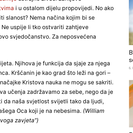
tvima
i u ostalom dijelu propovijedi. No ako
titi slanost? Nema načina kojim bi se
Ne uspije li tko ostvariti zahtjeve
jegovo svjedočanstvo. Za neposvećena
B
s
ijeta. Njihova je funkcija da sjaje za njega
6.
a. Kršćanin je kao grad što leži na gori –
 značajke Kristova nauka ne mogu se sakriti.
gova učenja zadržavamo za sebe, nego da je
da naša svjetlost svijetli tako da ljudi,
našega Oca koji je na nebesima.
(William
oga zavjeta”)