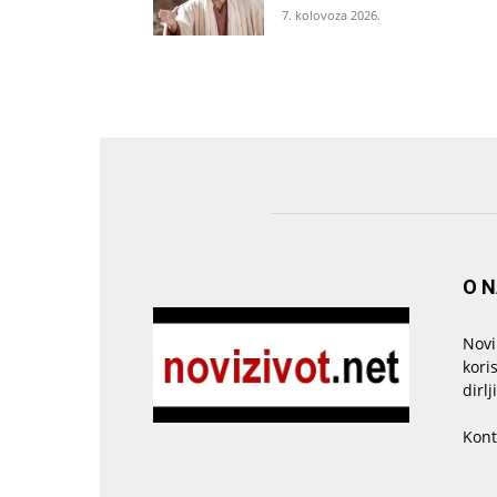
7. kolovoza 2026.
O 
Novi
kori
dirlj
Kont