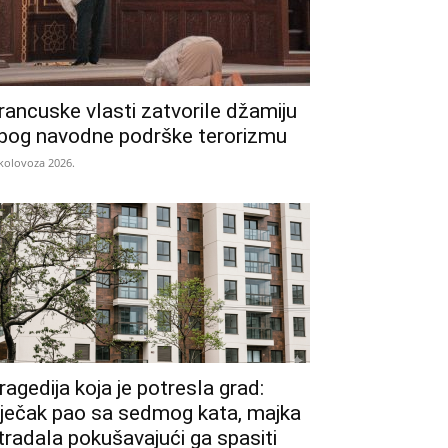
rancuske vlasti zatvorile džamiju
bog navodne podrške terorizmu
 kolovoza 2026.
ragedija koja je potresla grad:
ječak pao sa sedmog kata, majka
tradala pokušavajući ga spasiti