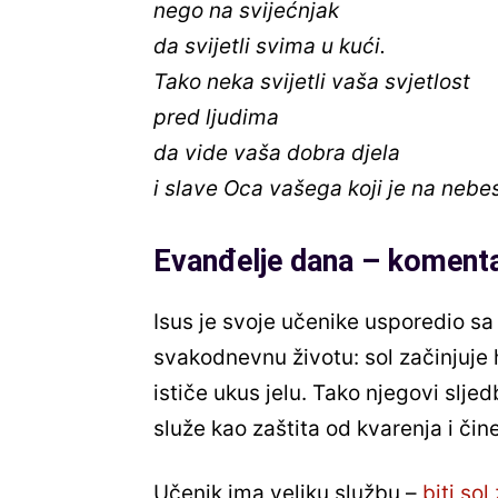
nego na svijećnjak
da svijetli svima u kući.
Tako neka svijetli vaša svjetlost
pred ljudima
da vide vaša dobra djela
i slave Oca vašega koji je na nebe
Evanđelje dana – koment
Isus je svoje učenike usporedio sa s
svakodnevnu životu: sol začinjuje 
ističe ukus jelu. Tako njegovi slj
služe kao zaštita od kvarenja i či
Učenik ima veliku službu –
biti sol