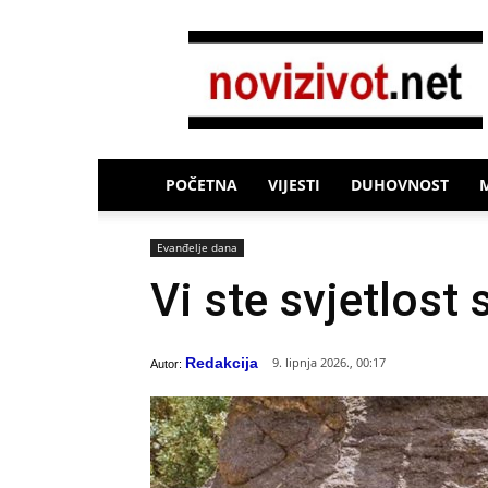
Novi
Život
POČETNA
VIJESTI
DUHOVNOST
Evanđelje dana
Vi ste svjetlost 
Redakcija
9. lipnja 2026., 00:17
Autor: