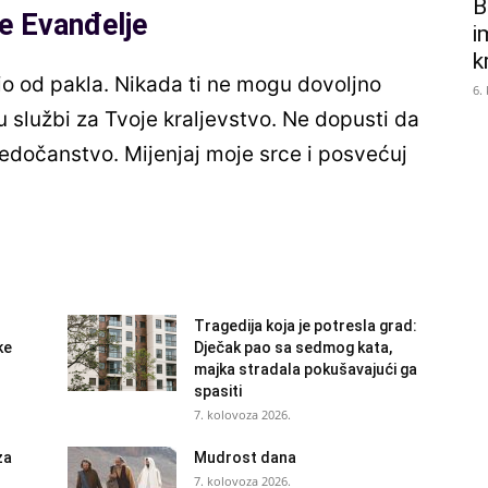
B
e Evanđelje
i
k
io od pakla. Nikada ti ne mogu dovoljno
6.
u službi za Tvoje kraljevstvo. Ne dopusti da
vjedočanstvo. Mijenjaj moje srce i posvećuj
Tragedija koja je potresla grad:
ke
Dječak pao sa sedmog kata,
majka stradala pokušavajući ga
spasiti
7. kolovoza 2026.
za
Mudrost dana
7. kolovoza 2026.