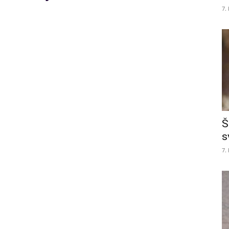
7.
Š
s
7.