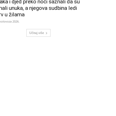
aka i djed preko noći saznali da su
mali unuka, a njegova sudbina ledi
rv u žilama
 kolovoza 2026.
Učitaj više