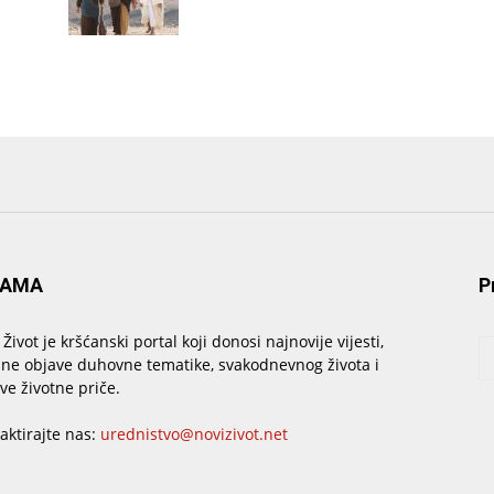
NAMA
P
 Život je kršćanski portal koji donosi najnovije vijesti,
sne objave duhovne tematike, svakodnevnog života i
ive životne priče.
aktirajte nas:
urednistvo@novizivot.net