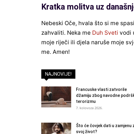
Kratka molitva uz današnj
Nebeski Oče, hvala što si me spas
zahvaliti. Neka me
Duh Sveti
vodi 
moje riječi ili djela naruše moje s
me. Amen!
NAJNOVIJE!
Francuske vlasti zatvorile
džamiju zbog navodne podrš
terorizmu
7. kolovoza 2026.
Što će čovjek dati u zamjenu 
svoj život?