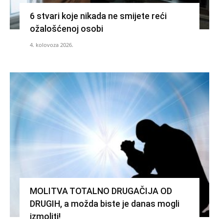
6 stvari koje nikada ne smijete reći
ožalošćenoj osobi
4. kolovoza 2026.
MOLITVA TOTALNO DRUGAČIJA OD
DRUGIH, a možda biste je danas mogli
izmoliti!