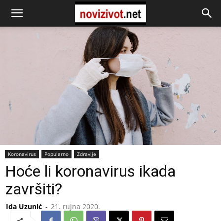
Koronavirus
Popularno
Zdravlje
Hoće li koronavirus ikada
završiti?
Ida Uzunić
-
21. rujna 2020.