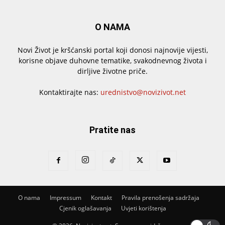
O NAMA
Novi Život je kršćanski portal koji donosi najnovije vijesti,
korisne objave duhovne tematike, svakodnevnog života i
dirljive životne priče.
Kontaktirajte nas:
urednistvo@novizivot.net
Pratite nas
O nama
Impressum
Kontakt
Pravila prenošenja sadržaja
Cjenik oglašavanja
Uvjeti korištenja