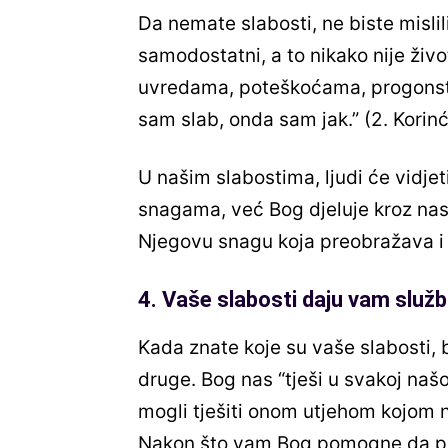
Da nemate slabosti, ne biste mislil
samodostatni, a to nikako nije živ
uvredama, poteškoćama, progonstv
sam slab, onda sam jak.” (2. Korin
U našim slabostima, ljudi će vidjet
snagama, već Bog djeluje kroz nas
Njegovu snagu koja preobražava i 
4. Vaše slabosti daju vam služ
Kada znate koje su vaše slabosti, b
druge. Bog nas “tješi u svakoj našoj
mogli tješiti onom utjehom kojom n
Nakon što vam Bog pomogne da prođ