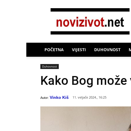
Novi
Život
POČETNA
VIJESTI
DUHOVNOST
Duhovnost
Kako Bog može va
Vinko Kiš
11. veljače 2024., 16:25
Autor: