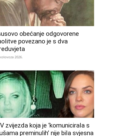
susovo obećanje odgovorene
olitve povezano je s dva
reduvjeta
 kolovoza 2026.
V zvijezda koja je ‘komunicirala s
ušama preminulih’ nije bila svjesna