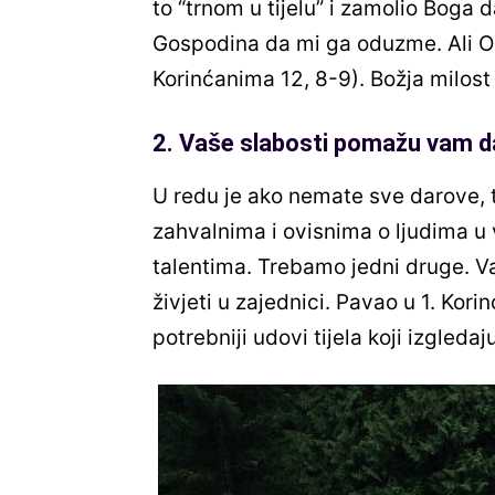
to “trnom u tijelu” i zamolio Boga 
Gospodina da mi ga oduzme. Ali On m
Korinćanima 12, 8-9). Božja milost 
2. Vaše slabosti pomažu vam da
U redu je ako nemate sve darove, t
zahvalnima i ovisnima o ljudima u 
talentima. Trebamo jedni druge. Va
živjeti u zajednici. Pavao u 1. Kor
potrebniji udovi tijela koji izgledaju