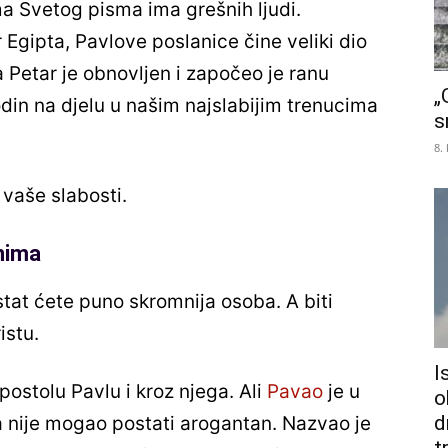
ma Svetog pisma ima grešnih ljudi.
Egipta, Pavlove poslanice čine veliki dio
 Petar je obnovljen i započeo je ranu
„
odin na djelu u našim najslabijim trenucima
s
8.
 vaše slabosti.
znima
stat ćete puno skromnija osoba. A biti
istu.
I
apostolu Pavlu i kroz njega. Ali
Pavao
je u
o
d
 nije mogao postati arogantan. Nazvao je