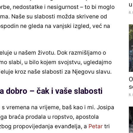
u
orbe, nedostatke i nesigurnost – to bi moglo
8.
nama. Naše su slabosti možda skrivene od
ospodin ne gleda na vanjski izgled, već na
jeluje u našem životu. Dok razmišljamo o
mo slabi, u bilo kojem svojstvu, ugledajmo
jeluje kroz naše slabosti za Njegovu slavu.
O
s
a dobro – čak i vaše slabosti
8.
abi s vremena na vrijeme, baš kao i mi. Josipa
 ga braća prodala u ropstvo, apostola
r zbog propovijedanja evanđelja, a
Petar
tri