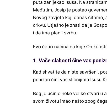
puta zanijekao Isusa. Na stranica
Međutim, Josip je postao guverner 
Novog zavjeta koji danas čitamo, a
crkvu. Utješno je znati da je Gosp
i da ima plan i svrhu.
Evo četiri načina na koje On koristi
1. Vaše slabosti čine vas poni
Kad shvatite da niste savršeni, po
ponizan čini vas sličnijima Isusu Kr
Bog je učinio neke velike stvari u 
svom životu imao nešto zbog čega