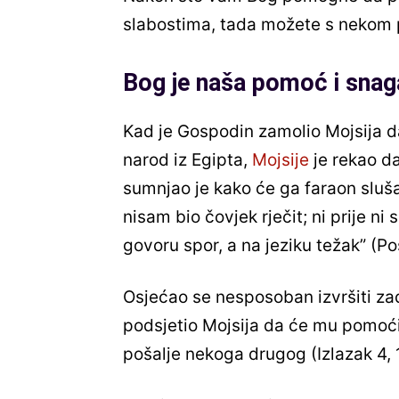
slabostima, tada možete s neko
Bog je naša pomoć i snag
Kad je Gospodin zamolio Mojsija d
narod iz Egipta,
Mojsije
je rekao da
sumnjao je kako će ga faraon sluša
nisam bio čovjek rječit; ni prije n
govoru spor, a na jeziku težak” (Po
Osjećao se nesposoban izvršiti zad
podsjetio Mojsija da će mu pomoći 
pošalje nekoga drugog (Izlazak 4, 