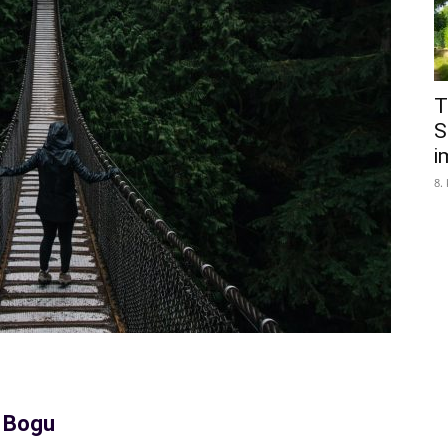
T
S
i
8.
o Bogu