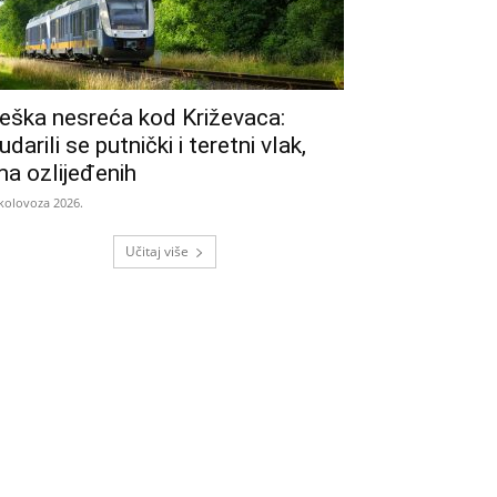
eška nesreća kod Križevaca:
udarili se putnički i teretni vlak,
ma ozlijeđenih
 kolovoza 2026.
Učitaj više