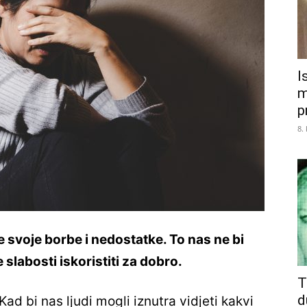
I
m
p
8.
e svoje borbe i nedostatke. To nas ne bi
 slabosti iskoristiti za dobro.
T
d
Kad bi nas ljudi mogli iznutra vidjeti kakvi