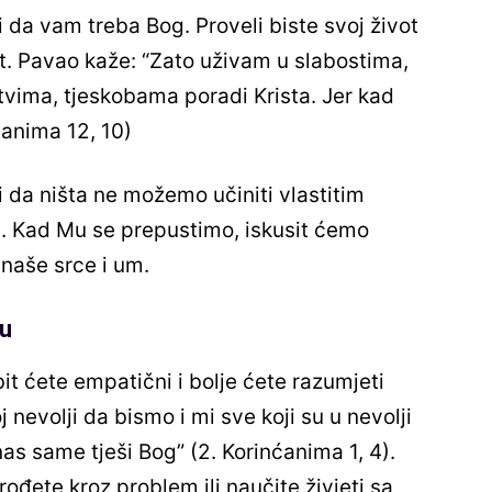
i da vam treba Bog. Proveli biste svoj život
ot. Pavao kaže: “Zato uživam u slabostima,
ima, tjeskobama poradi Krista. Jer kad
ćanima 12, 10)
i da ništa ne možemo učiniti vlastitim
. Kad Mu se prepustimo, iskusit ćemo
naše srce i um.
bu
it ćete empatični i bolje ćete razumjeti
 nevolji da bismo i mi sve koji su u nevolji
as same tješi Bog” (2. Korinćanima 1, 4).
ete kroz problem ili naučite živjeti sa