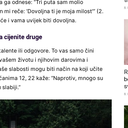
tr
da ga odnese: “Tri puta sam molio
8.
i reče: ‘Dovoljna ti je moja milost'” (2.
će i vama uvijek biti dovoljna.
 cijenite druge
alente ili odgovore. To vas samo čini
vašem životu i njihovim darovima i
še slabosti mogu biti način na koji učite
R
inćanima 12, 22 kaže: “Naprotiv, mnogo su
b
s
 slabiji.”
8.