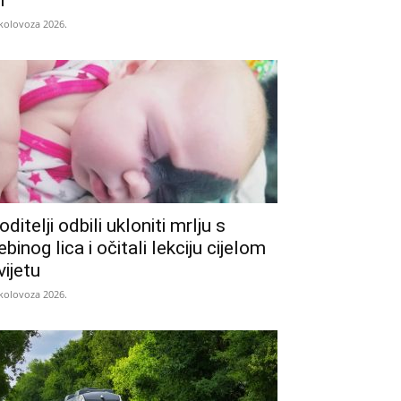
i
 kolovoza 2026.
oditelji odbili ukloniti mrlju s
ebinog lica i očitali lekciju cijelom
vijetu
 kolovoza 2026.