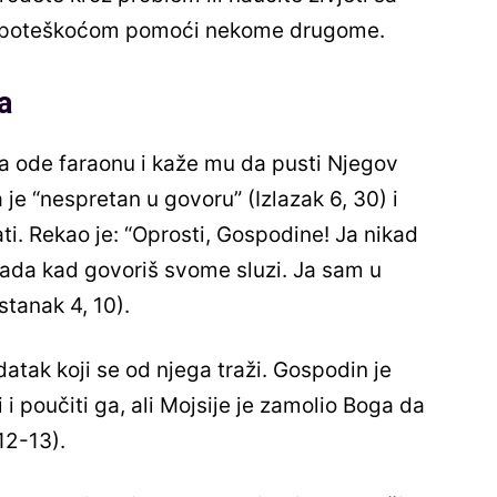
m poteškoćom pomoći nekome drugome.
a
a ode faraonu i kaže mu da pusti Njegov
 je “nespretan u govoru” (Izlazak 6, 30) i
ti. Rekao je: “Oprosti, Gospodine! Ja nikad
i sada kad govoriš svome sluzi. Ja sam u
stanak 4, 10).
atak koji se od njega traži. Gospodin je
i poučiti ga, ali Mojsije je zamolio Boga da
12-13).