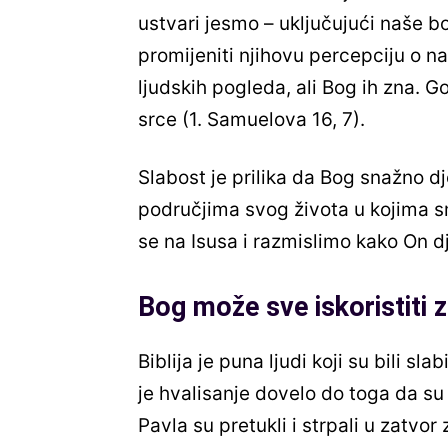
ustvari jesmo – uključujući naše b
promijeniti njihovu percepciju o 
ljudskih pogleda, ali Bog ih zna. G
srce (1. Samuelova 16, 7).
Slabost je prilika da Bog snažno d
područjima svog života u kojima s
se na Isusa i razmislimo kako On d
Bog može sve iskoristiti z
Biblija je puna ljudi koji su bili sl
je hvalisanje dovelo do toga da su
Pavla su pretukli i strpali u zatvo