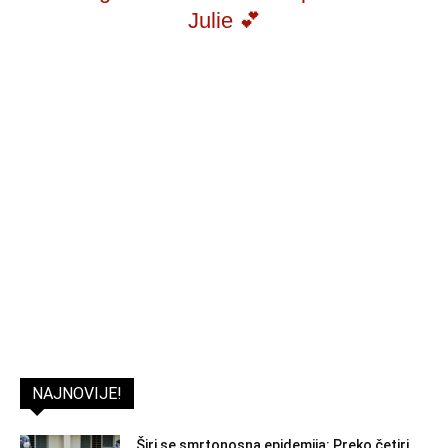
Julie 💕
NAJNOVIJE!
Širi se smrtonosna epidemija: Preko četiri