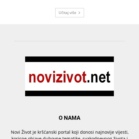
Učitaj više
O NAMA
Novi Život je kršćanski portal koji donosi najnovije vijesti,
korisne objave duhovne tematike, svakodnevnog života i