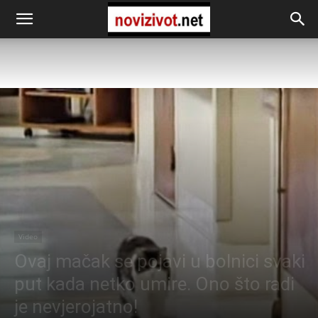
Video
Ovaj mačak se pojavi u bolnici svaki
put kada netko umire. Ono što radi
je nevjerojatno!