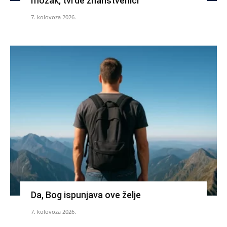
mozak, tvrde znanstvenici
7. kolovoza 2026.
Da, Bog ispunjava ove želje
7. kolovoza 2026.