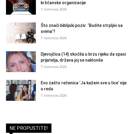
kršćanske organizacije
7. kolovoza 2026.
Što znači biblijski poziv: ‘Budite strpljivi sa
svima’?
7. kolovoza 2026.
Djevojčica (14) skočila u brzu rijeku da spasi
prijatelja, država joj se naklonila
7. kolovoza 2026.
Evo zašto rečenica ‘Ja kažem sve u lice’ nije
u redu
7. kolovoza 2026.
NE PROPUSTITE!