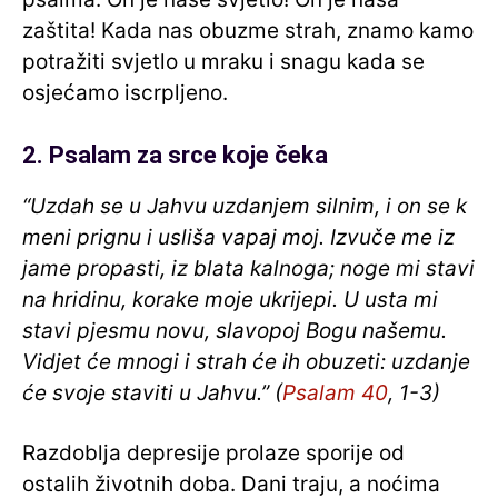
zaštita! Kada nas obuzme strah, znamo kamo
potražiti svjetlo u mraku i snagu kada se
osjećamo iscrpljeno.
2. Psalam za srce koje čeka
“Uzdah se u Jahvu uzdanjem silnim, i on se k
meni prignu i usliša vapaj moj. Izvuče me iz
jame propasti, iz blata kalnoga; noge mi stavi
na hridinu, korake moje ukrijepi. U usta mi
stavi pjesmu novu, slavopoj Bogu našemu.
Vidjet će mnogi i strah će ih obuzeti: uzdanje
će svoje staviti u Jahvu.” (
Psalam 40
, 1-3)
Razdoblja depresije prolaze sporije od
ostalih životnih doba. Dani traju, a noćima