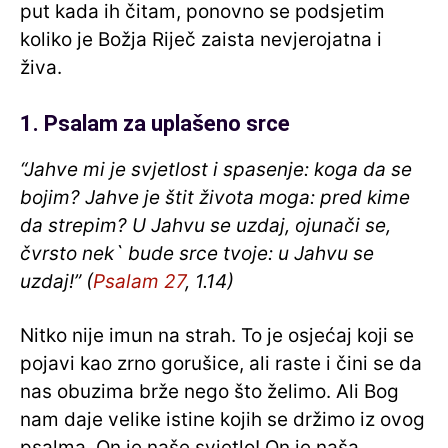
put kada ih čitam, ponovno se podsjetim
koliko je Božja Riječ zaista nevjerojatna i
živa.
1. Psalam za uplašeno srce
“Jahve mi je svjetlost i spasenje: koga da se
bojim? Jahve je štit života moga: pred kime
da strepim? U Jahvu se uzdaj, ojunači se,
čvrsto nek` bude srce tvoje: u Jahvu se
uzdaj!” (
Psalam 27
, 1.14)
Nitko nije imun na strah. To je osjećaj koji se
pojavi kao zrno gorušice, ali raste i čini se da
nas obuzima brže nego što želimo. Ali Bog
nam daje velike istine kojih se držimo iz ovog
psalma. On je naše svjetlo! On je naša