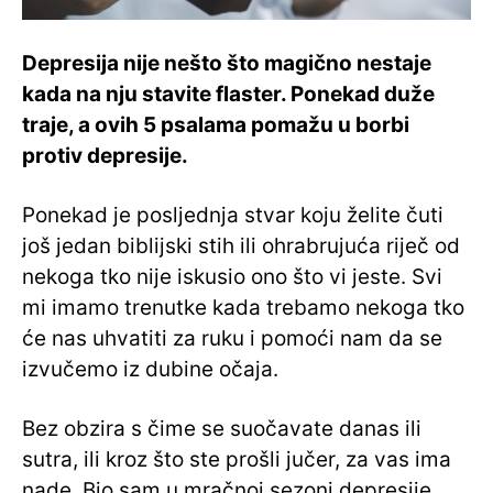
Depresija nije nešto što magično nestaje
kada na nju stavite flaster. Ponekad duže
traje, a ovih 5 psalama pomažu u borbi
protiv depresije.
Ponekad je posljednja stvar koju želite čuti
još jedan biblijski stih ili ohrabrujuća riječ od
nekoga tko nije iskusio ono što vi jeste. Svi
mi imamo trenutke kada trebamo nekoga tko
će nas uhvatiti za ruku i pomoći nam da se
izvučemo iz dubine očaja.
Bez obzira s čime se suočavate danas ili
sutra, ili kroz što ste prošli jučer, za vas ima
nade. Bio sam u mračnoj sezoni depresije.