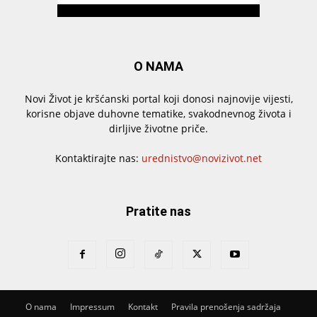
O NAMA
Novi Život je kršćanski portal koji donosi najnovije vijesti,
korisne objave duhovne tematike, svakodnevnog života i
dirljive životne priče.
Kontaktirajte nas:
urednistvo@novizivot.net
Pratite nas
O nama
Impressum
Kontakt
Pravila prenošenja sadržaja