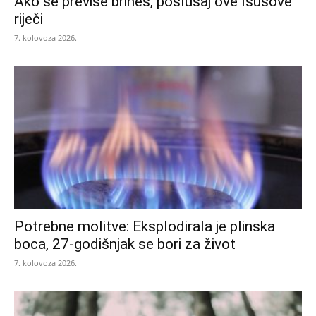
Ako se previše brineš, poslušaj ove Isusove
riječi
7. kolovoza 2026.
Potrebne molitve: Eksplodirala je plinska
boca, 27-godišnjak se bori za život
7. kolovoza 2026.