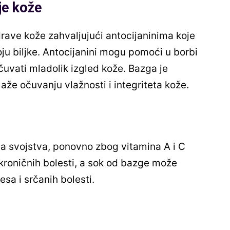
je kože
ave kože zahvaljujući antocijaninima koje
oju biljke. Antocijanini mogu pomoći u borbi
čuvati mladolik izgled kože. Bazga je
aže očuvanju vlažnosti i integriteta kože.
a svojstva, ponovno zbog vitamina A i C
 kroničnih bolesti, a sok od bazge može
esa i srčanih bolesti.