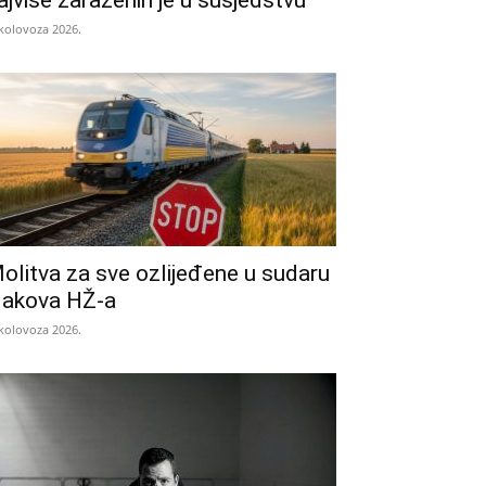
ajviše zaraženih je u susjedstvu
 kolovoza 2026.
olitva za sve ozlijeđene u sudaru
lakova HŽ-a
 kolovoza 2026.