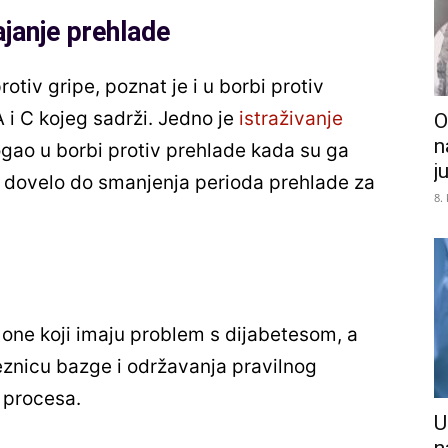
janje prehlade
tiv gripe, poznat je i u borbi protiv
 i C kojeg sadrži. Jedno je
istraživanje
O
n
gao u borbi protiv prehlade kada su ga
j
 je dovelo do smanjenja perioda prehlade za
8.
a one koji imaju problem s dijabetesom, a
znicu bazge i održavanja pravilnog
h procesa.
U