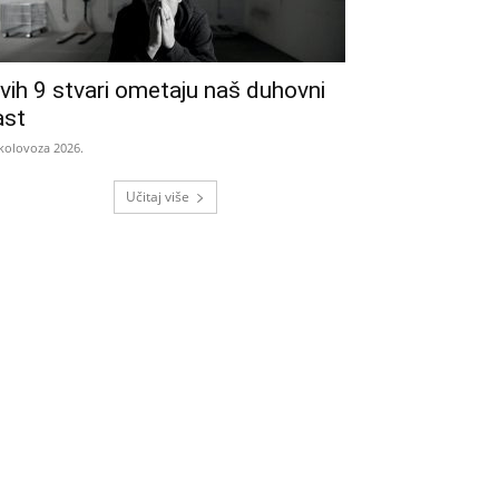
vih 9 stvari ometaju naš duhovni
ast
 kolovoza 2026.
Učitaj više