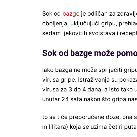
Sok od
bazge
je odličan za zdravl
oboljenja, uključujući gripu, prehl
sedam ljekovitih svojstava i recept
Sok od bazge može pomoć
Iako bazga ne može spriječiti grip
virusa gripe. Istraživanja su pokaz
virusa za 3 do 4 dana, a isto tak
unutar 24 sata nakon što gripa nas
to se tiče preporučene doze, ona s
mililitara) koja se uzima četiri pu