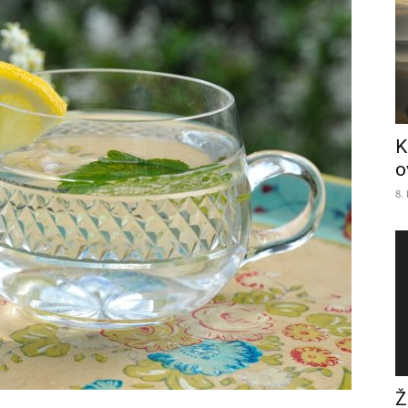
K
o
8.
Ž