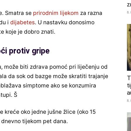
z
je. Smatra se
prirodnim lijekom
za razna
8.
adu i
dijabetes
. U nastavku donosimo
e koje je dobro znati.
i protiv gripe
u, može biti zdrava pomoć pri liječenju od
ala da sok od bazge može skratiti trajanje
T
t
o ublažava simptome ako se konzumira
a
tupi. Š
8.
e kreće oko jedne jušne žlice (oko 15
ta dnevno tijekom pet dana.