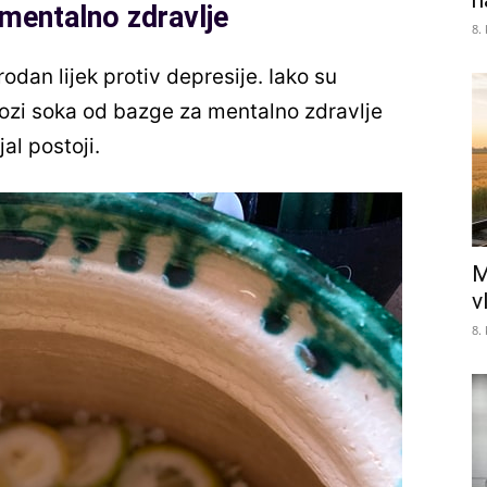
n
mentalno zdravlje
8.
dan lijek protiv depresije. Iako su
ozi soka od bazge za mentalno zdravlje
al postoji.
M
v
8.