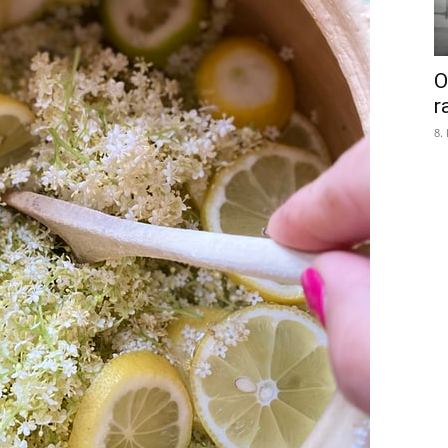
O
r
8.