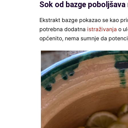
Sok od bazge poboljšava 
Ekstrakt bazge pokazao se kao priro
potrebna dodatna
istraživanja
o ul
općenito, nema sumnje da potencij