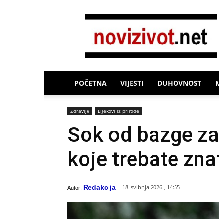
Novi
Život
POČETNA
VIJESTI
DUHOVNOST
Zdravlje
Lijekovi iz prirode
Sok od bazge za z
koje trebate zna
Redakcija
18. svibnja 2026., 14:55
Autor: