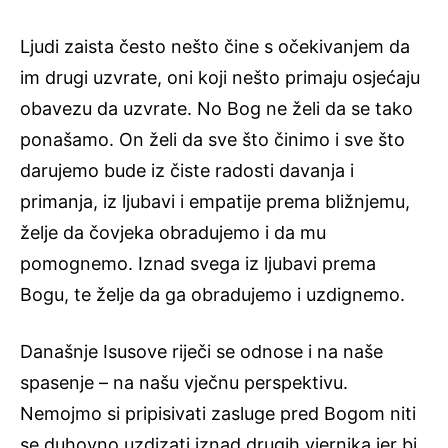
Ljudi zaista često nešto čine s očekivanjem da
im drugi uzvrate, oni koji nešto primaju osjećaju
obavezu da uzvrate. No Bog ne želi da se tako
ponašamo. On želi da sve što činimo i sve što
darujemo bude iz čiste radosti davanja i
primanja, iz ljubavi i empatije prema bližnjemu,
želje da čovjeka obradujemo i da mu
pomognemo. Iznad svega iz ljubavi prema
Bogu, te želje da ga obradujemo i uzdignemo.
Današnje Isusove riječi se odnose i na naše
spasenje – na našu vječnu perspektivu.
Nemojmo si pripisivati zasluge pred Bogom niti
se duhovno uzdizati iznad drugih vjernika jer bi