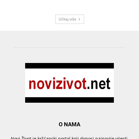
Učitaj više
O NAMA
Novi Život je kršćanski portal koji donosi najnovije vijesti,