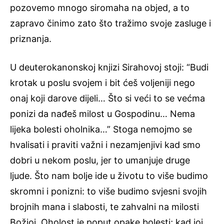
pozovemo mnogo siromaha na objed, a to
zapravo činimo zato što tražimo svoje zasluge i
priznanja.
U deuterokanonskoj knjizi Sirahovoj stoji: “Budi
krotak u poslu svojem i bit ćeš voljeniji nego
onaj koji darove dijeli… Što si veći to se većma
ponizi da nađeš milost u Gospodinu… Nema
lijeka bolesti oholnika…” Stoga nemojmo se
hvalisati i praviti važni i nezamjenjivi kad smo
dobri u nekom poslu, jer to umanjuje druge
ljude. Što nam bolje ide u životu to više budimo
skromni i ponizni: to više budimo svjesni svojih
brojnih mana i slabosti, te zahvalni na milosti
Božjoj. Oholost je poput opake bolesti; kad joj