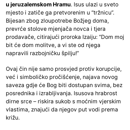
u jeruzalemskom Hramu
. Isus ulazi u sveto
mjesto i zatiče ga pretvorenim u “tržnicu”.
Bijesan zbog zloupotrebe Božjeg doma,
prevrće stolove mjenjača novca i tjera
prodavače, citirajući proroka Izaiju: “Dom moj
bit će dom molitve, a vi ste od njega
napravili razbojničku špilju!”
Ovaj čin nije samo prosvjed protiv korupcije,
već i simboličko pročišćenje, najava novog
saveza gdje će Bog biti dostupan svima, bez
posrednika i izrabljivanja. Isusova hrabrost
dirne srce – riskira sukob s moćnim vjerskim
vlastima, znajući da njegov put vodi prema
križu.