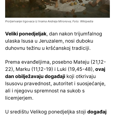
Protjerivanje trgovaca iz hrama Andreja Mironova; Foto: Wikipedia
Veliki ponedjeljak
, dan nakon trijumfalnog
ulaska Isusa u Jeruzalem, nosi duboku
duhovnu težinu u kršćanskoj tradiciji.
Prema evanđeljima, posebno Mateju (21,12-
22), Marku (11,12-19) i Luki (19,45-48),
ovaj
dan obilježavaju događaji
koji otkrivaju
Isusovu pravednost, autoritet i suosjećanje,
ali i njegovu spremnost na sukob s
licemjerjem.
U središtu Velikog ponedjeljka stoji
događaj