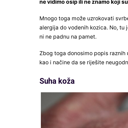
ne vidimo osip ili ne znamo koji s
Mnogo toga može uzrokovati svrbe
alergija do vodenih kozica. No, tu
ni ne padnu na pamet.
Zbog toga donosimo popis raznih u
kao i načine da se riješite neugo
Suha koža