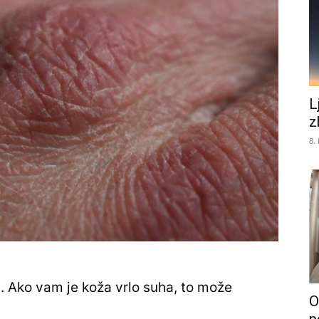
L
z
8.
 Ako vam je koža vrlo suha, to može
O