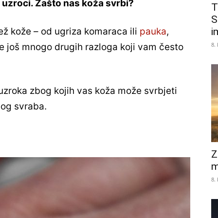
u uzroci. Zašto nas koža svrbi?
T
S
i
ž kože – od ugriza komaraca ili
pauka
,
8.
 je još mnogo drugih razloga koji vam često
zroka zbog kojih vas koža može svrbjeti
dnog svraba.
Z
m
8.