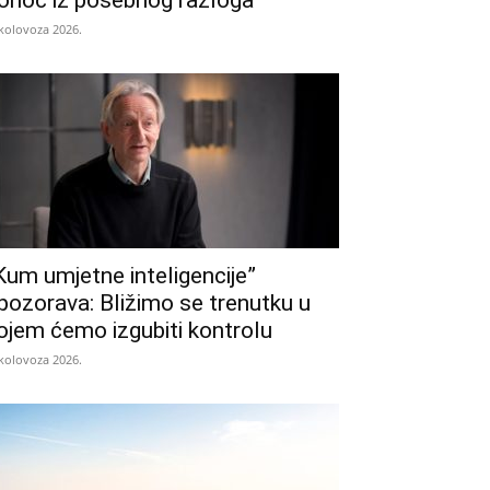
onoć iz posebnog razloga
 kolovoza 2026.
Kum umjetne inteligencije”
pozorava: Bližimo se trenutku u
ojem ćemo izgubiti kontrolu
 kolovoza 2026.