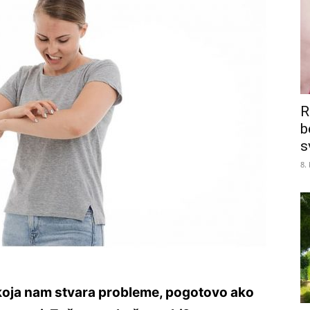
R
b
s
8.
koja nam stvara probleme, pogotovo ako