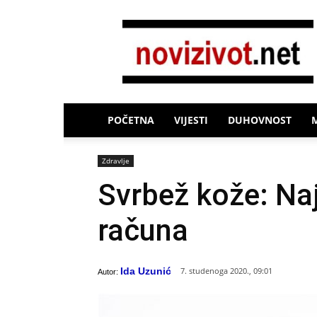
Novi
Život
POČETNA
VIJESTI
DUHOVNOST
Zdravlje
Svrbež kože: Naj
računa
Ida Uzunić
7. studenoga 2020., 09:01
Autor: