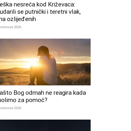
eška nesreća kod Križevaca:
udarili se putnički i teretni vlak,
ma ozlijeđenih
 kolovoza 2026.
ašto Bog odmah ne reagira kada
olimo za pomoć?
 kolovoza 2026.