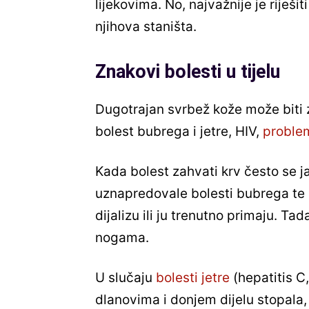
lijekovima. No, najvažnije je riješiti 
njihova staništa.
Znakovi bolesti u tijelu
Dugotrajan svrbež kože može biti z
bolest bubrega i jetre, HIV,
proble
Kada bolest zahvati krv često se j
uznapredovale bolesti bubrega te se
dijalizu ili ju trenutno primaju. Ta
nogama.
U slučaju
bolesti jetre
(hepatitis C,
dlanovima i donjem dijelu stopala