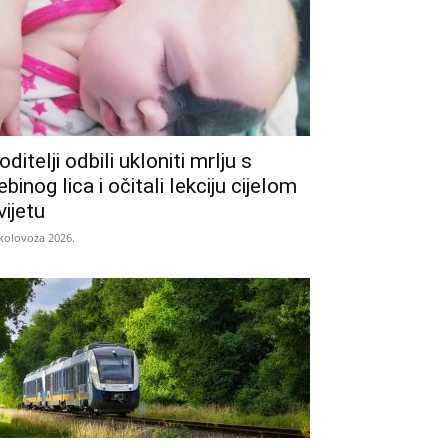
oditelji odbili ukloniti mrlju s
ebinog lica i očitali lekciju cijelom
vijetu
 kolovoza 2026.