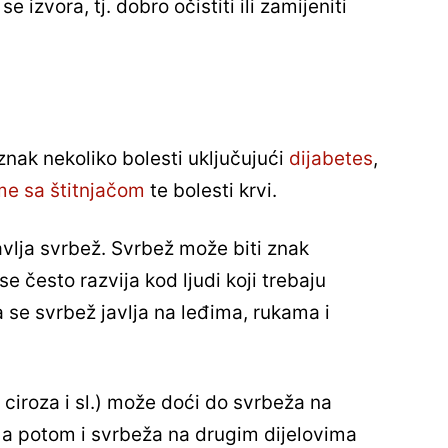
se izvora, tj. dobro očistiti ili zamijeniti
nak nekoliko bolesti uključujući
dijabetes
,
me sa štitnjačom
te bolesti krvi.
avlja svrbež. Svrbež može biti znak
 često razvija kod ljudi koji trebaju
da se svrbež javlja na leđima, rukama i
 ciroza i sl.) može doći do svrbeža na
, a potom i svrbeža na drugim dijelovima