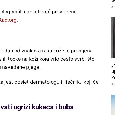
p
8.
tologom ili nanijeti već provjerene
Aad.org
.
 Jedan od znakova raka kože je promjena
ili točke na koži koja vrlo često svrbi što
„
u navedene pjege.
u
k
a jest posjet dermatologu i liječniku koji će
8.
ati ugrizi kukaca i buba