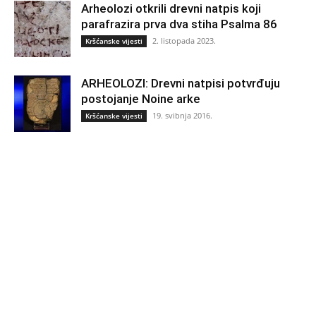
Arheolozi otkrili drevni natpis koji
parafrazira prva dva stiha Psalma 86
2. listopada 2023.
Kršćanske vijesti
ARHEOLOZI: Drevni natpisi potvrđuju
postojanje Noine arke
19. svibnja 2016.
Kršćanske vijesti