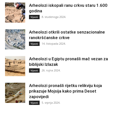
Arheolozi iskopali ranu crkvu staru 1.600
godina
8. studenoga 2024.
Vijesti
Arheolozi otkrili ostatke senzacionalne
ranokršćanske crkve
14. listopada 2024.
Vijesti
Arheolozi u Egiptu pronašli mač vezan za
biblijski Izlazak
26. rujna 2024.
Vijesti
Arheolozi pronašli rijetku relikviju koja
prikazuje Mojsija kako prima Deset
zapovijedi
5. srpnja 2024.
Vijesti