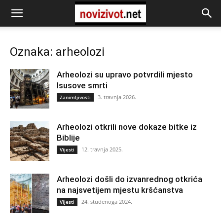
Oznaka: arheolozi
Arheolozi su upravo potvrdili mjesto
Isusove smrti
3. travnja 2026.
Zanimljivosti
Arheolozi otkrili nove dokaze bitke iz
Biblije
12. travnja 2025.
Vijesti
Arheolozi došli do izvanrednog otkrića
na najsvetijem mjestu kršćanstva
24. studenoga 2024.
Vijesti