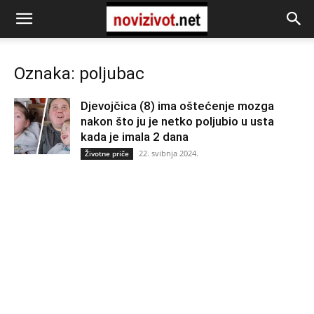
Oznaka: poljubac
Djevojčica (8) ima oštećenje mozga
nakon što ju je netko poljubio u usta
kada je imala 2 dana
22. svibnja 2024.
Životne priče