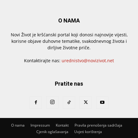
O NAMA
Novi Život je kršćanski portal koji donosi najnovije vijesti,
korisne objave duhovne tematike, svakodnevnog života i
dirljive životne priče.
Kontaktirajte nas:
urednistvo@novizivot.net
Pratite nas
O nama
Impressum
Kontakt
Pravila prenošenja sadržaja
Cjenik oglašavanja
Uvjeti korištenja