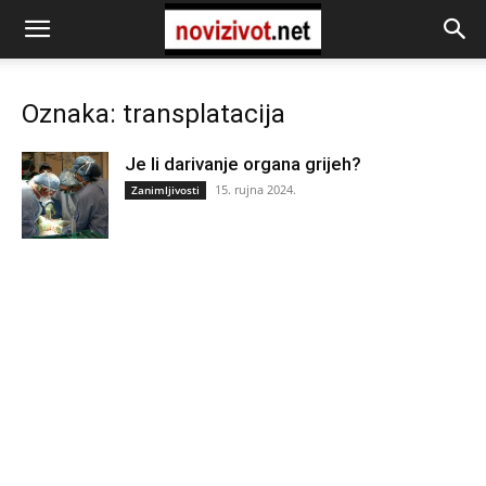
Oznaka: transplatacija
Je li darivanje organa grijeh?
15. rujna 2024.
Zanimljivosti