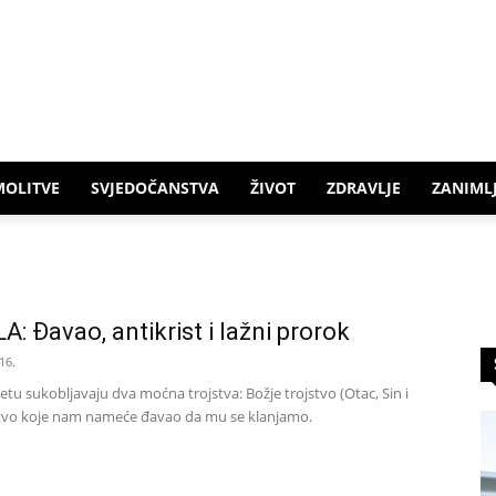
MOLITVE
SVJEDOČANSTVA
ŽIVOT
ZDRAVLJE
ZANIMLJ
 Đavao, antikrist i lažni prorok
16.
etu sukobljavaju dva moćna trojstva: Božje trojstvo (Otac, Sin i
jstvo koje nam nameće đavao da mu se klanjamo.