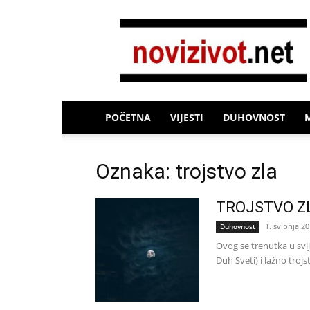
Novi
Život
POČETNA
VIJESTI
DUHOVNOST
Oznaka: trojstvo zla
TROJSTVO ZLA:
1. svibnja 20
Duhovnost
Ovog se trenutka u svij
Duh Sveti) i lažno tro