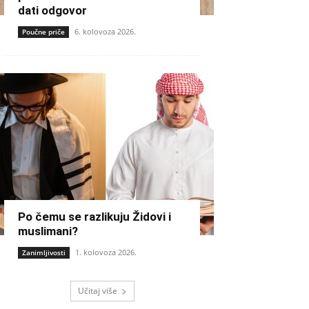
dati odgovor
6. kolovoza 2026.
Poučne priče
Po čemu se razlikuju Židovi i
muslimani?
1. kolovoza 2026.
Zanimljivosti
Učitaj više