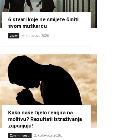
6 stvari koje ne smijete činiti
svom muškarcu
4. kolovoza 2026.
Život
Kako naše tijelo reagira na
molitvu? Rezultati istraživanja
zapanjuju!
2. kolovoza 2026.
Zanimljivosti