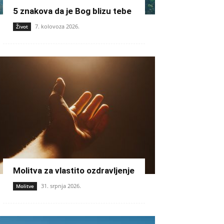
5 znakova da je Bog blizu tebe
7. kolovoza 2026.
Život
Molitva za vlastito ozdravljenje
31. srpnja 2026.
Molitve