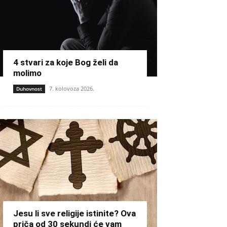
4 stvari za koje Bog želi da
molimo
7. kolovoza 2026.
Duhovnost
Jesu li sve religije istinite? Ova
priča od 30 sekundi će vam