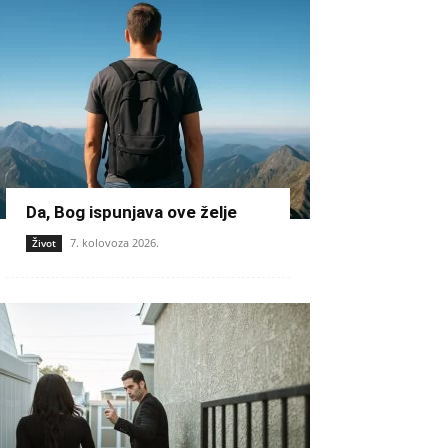
Da, Bog ispunjava ove želje
7. kolovoza 2026.
Život